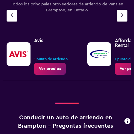
Todos los principales proveedores de arriendo de vans en
Brampton, en Ontario
Avis
Affordab
Rental
1 punto de arriendo
1 punto de
Ver precios
Ver pre
Conducir un auto de arriendo en
Brampton - Preguntas frecuentes