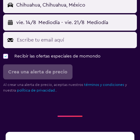
Chihuahua, Chihuahua, México
vie. 14/8
Mediodía
-
vie. 21/8
Mediodía
Recibir las ofertas especiales de momondo
Crea una alerta de precio
Al crear una alerta de precio, aceptas nuestros
términos y condiciones
y
nuestra
política de privacidad.
.