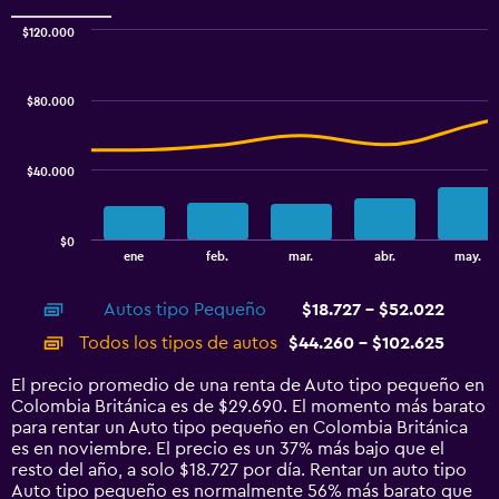
0
to
$120.000
Combination
100.
Chart
graphic.
chart
with
$80.000
2
data
series.
$40.000
The
chart
has
$0
1
End
ene
feb.
mar.
abr.
may.
of
X
interactive
axis
chart
Autos tipo Pequeño
$18.727 - $52.022
displaying
categories.
Todos los tipos de autos
$44.260 - $102.625
Range:
14
El precio promedio de una renta de Auto tipo pequeño en
categories.
Colombia Británica es de $29.690. El momento más barato
The
para rentar un Auto tipo pequeño en Colombia Británica
chart
es en noviembre. El precio es un 37% más bajo que el
has
resto del año, a solo $18.727 por día. Rentar un auto tipo
1
Auto tipo pequeño es normalmente 56% más barato que