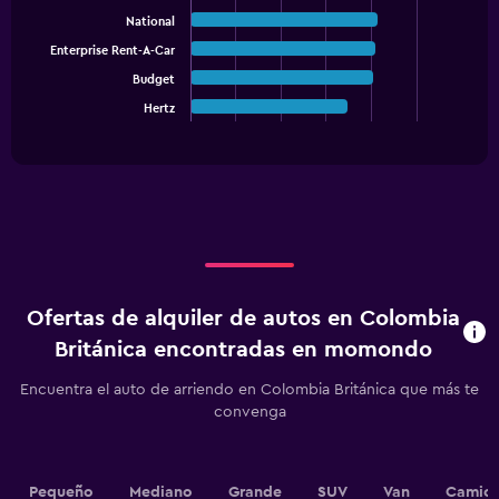
with
National
5
bars.
Enterprise Rent-A-Car
Budget
The
chart
Hertz
End
of
has
interactive
1
chart
X
axis
displaying
categories.
Range:
5
categories.
Ofertas de alquiler de autos en Colombia
The
chart
Británica encontradas en momondo
has
1
Encuentra el auto de arriendo en Colombia Británica que más te
Y
convenga
axis
displaying
values.
Range:
Pequeño
Mediano
Grande
SUV
Van
Camion