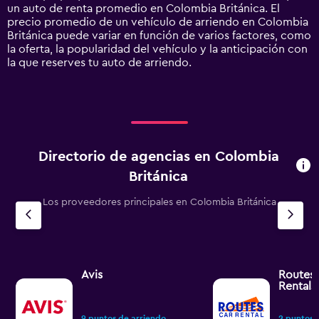
Y
un auto de renta promedio en Colombia Británica. El
axis
precio promedio de un vehículo de arriendo en Colombia
displaying
Británica puede variar en función de varios factores, como
values.
la oferta, la popularidad del vehículo y la anticipación con
Range:
la que reserves tu auto de arriendo.
0
to
120000.
Directorio de agencias en Colombia
Británica
Los proveedores principales en Colombia Británica
Avis
Routes 
Rentals
9 puntos de arriendo
2 puntos 