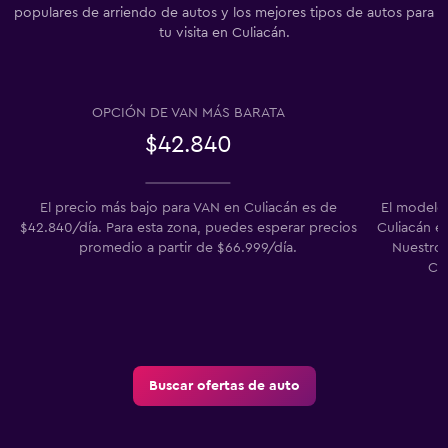
populares de arriendo de autos y los mejores tipos de autos para
tu visita en Culiacán.
OPCIÓN DE VAN MÁS BARATA
$42.840
El precio más bajo para VAN en Culiacán es de
El modelo
$42.840/día. Para esta zona, puedes esperar precios
Culiacán en
promedio a partir de $66.999/día.
Nuestros
Cla
Buscar ofertas de auto