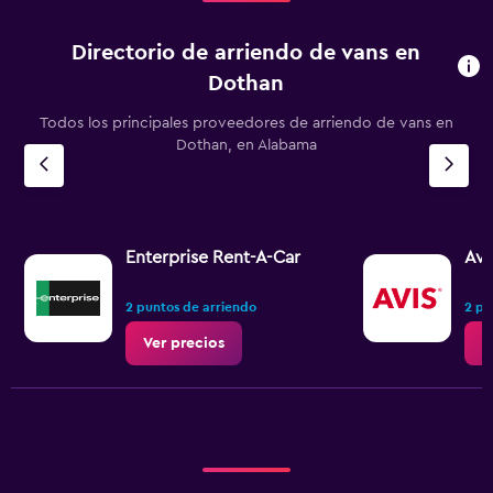
Directorio de arriendo de vans en
Dothan
Todos los principales proveedores de arriendo de vans en
Dothan, en Alabama
Enterprise Rent-A-Car
Avi
2 puntos de arriendo
2 pu
Ver precios
V