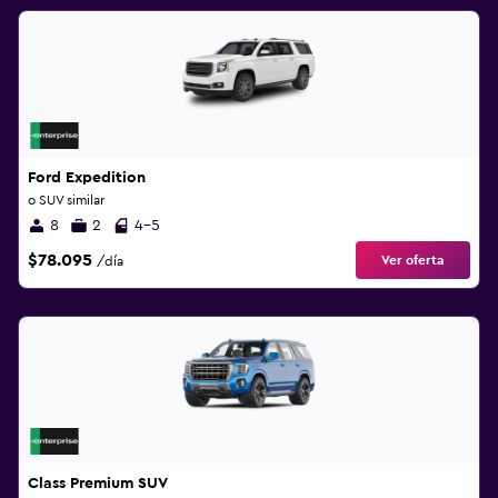
Ford Expedition
o SUV similar
8
2
4-5
$78.095
Ver oferta
/día
Class Premium SUV