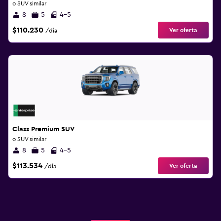
o SUV similar
8
5
4-5
$110.230
Ver oferta
/día
Class Premium SUV
o SUV similar
8
5
4-5
$113.534
Ver oferta
/día