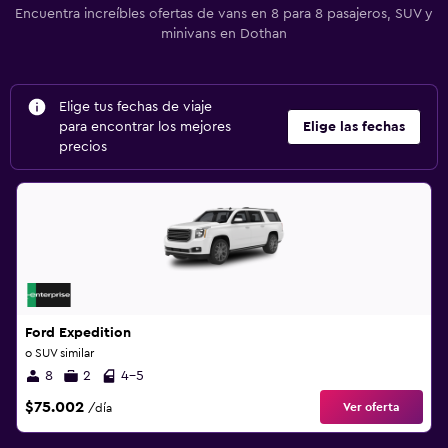
Encuentra increíbles ofertas de vans en 8 para 8 pasajeros, SUV y
minivans en Dothan
Elige tus fechas de viaje
para encontrar los mejores
Elige las fechas
precios
Ford Expedition
o SUV similar
8
2
4-5
$75.002
Ver oferta
/día