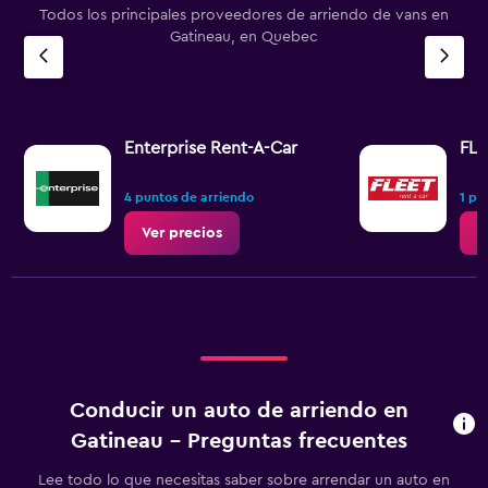
Todos los principales proveedores de arriendo de vans en
Gatineau, en Quebec
Enterprise Rent-A-Car
FLE
4 puntos de arriendo
1 pu
Ver precios
V
Conducir un auto de arriendo en
Gatineau - Preguntas frecuentes
Lee todo lo que necesitas saber sobre arrendar un auto en