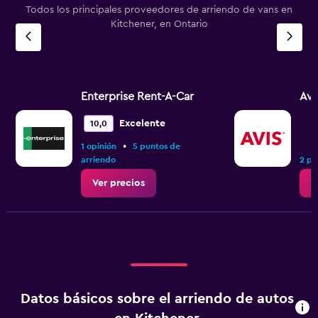
Todos los principales proveedores de arriendo de vans en
Kitchener, en Ontario
Enterprise Rent-A-Car
Avi
Excelente
10,0
•
1 opinión
5 puntos de
arriendo
2 pu
Ver precios
V
Datos básicos sobre el arriendo de autos