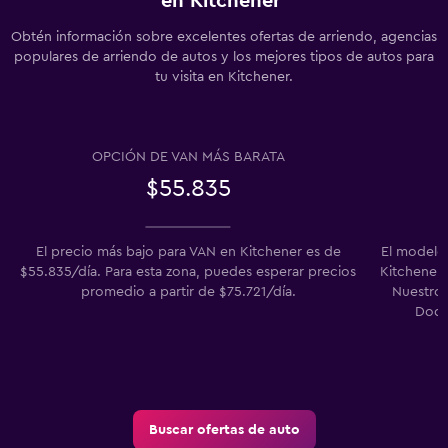
en Kitchener
Obtén información sobre excelentes ofertas de arriendo, agencias
populares de arriendo de autos y los mejores tipos de autos para
tu visita en Kitchener.
OPCIÓN DE VAN MÁS BARATA
$55.835
El precio más bajo para VAN en Kitchener es de
El modelo
$55.835/día. Para esta zona, puedes esperar precios
Kitchener e
promedio a partir de $75.721/día.
Nuestros
Dodg
Buscar ofertas de auto