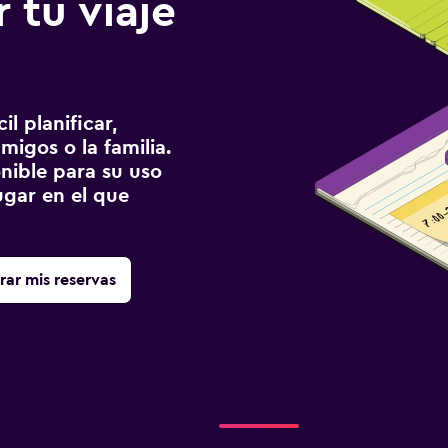
 tu viaje
l planificar,
migos o la familia.
onible para su uso
gar en el que
rar mis reservas