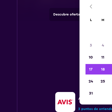
Descubre ofertas de agencias de 
L
M
3
4
10
11
Todos
17
18
24
25
31
Avis
3 puntos de arriend