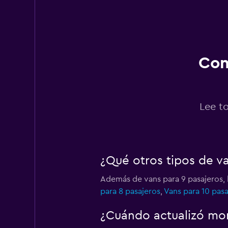
Rhodium
1 punto de arriendo
Con
Payless
2 puntos de arriend
Lee t
Budget
¿Qué otros tipos de v
2 puntos de arriend
Además de vans para 9 pasajeros, 
para 8 pasajeros
,
Vans para 10 pasa
Deal Mobility Rent
¿Cuándo actualizó mom
3 puntos de arriend