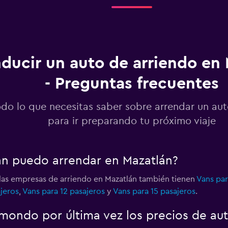
Ver precios
ducir un auto de arriendo en
- Preguntas frecuentes
Ver precios
o
odo lo que necesitas saber sobre arrendar un au
para ir preparando tu próximo viaje
Ver precios
an puedo arrendar en Mazatlán?
o
las empresas de arriendo en Mazatlán también tienen
Vans par
jeros
,
Vans para 12 pasajeros
y
Vans para 15 pasajeros
.
 a Car
Ver precios
ondo por última vez los precios de aut
o