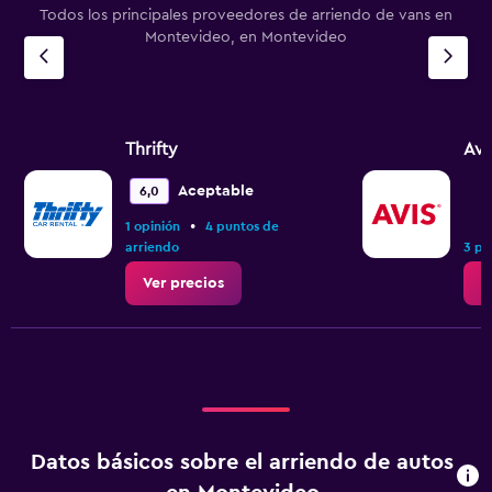
Todos los principales proveedores de arriendo de vans en
Montevideo, en Montevideo
Thrifty
Avi
Aceptable
6,0
•
1 opinión
4 puntos de
arriendo
3 pu
Ver precios
V
Datos básicos sobre el arriendo de autos