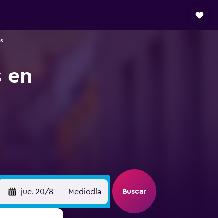
s
s en
Buscar
jue. 20/8
Mediodía