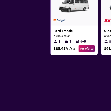
Ford Transit
Clas
o Van similar
o Van
8
3
4-5
8
$85.934
$91
Ver oferta
/día