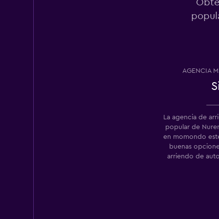
Obté
popula
FLIZZR
7 puntos de arriend
AGENCIA M
S
Hertz
5 puntos de arriend
La agencia de ar
popular de Nure
en momondo este 
buenas opcione
arriendo de auto