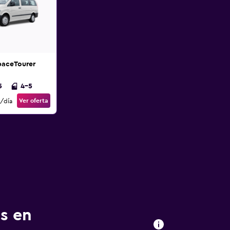
paceTourer
5
4-5
Ver oferta
/día
ns en