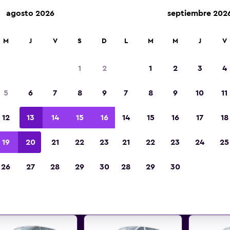
agosto 2026
septiembre 202
arriendo en más de 70.000 ubicaciones con momondo.
M
J
V
S
D
L
M
M
J
V
1
2
1
2
3
4
s mejores ofertas de arriendo
5
6
7
8
9
7
8
9
10
11
para 8 pasajeros en Nuremb
12
13
14
15
16
14
15
16
17
18
entra increíbles ofertas de vans en 8 para 8 pas
19
20
21
22
23
21
22
23
24
25
minivans en Nuremberg
26
27
28
29
30
28
29
30
encontrar los mejores precios