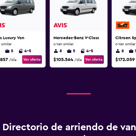
s Luxury Van
Mercedes-Benz V-Class
Citroen S
 similar
o Van similar
o Van similar
5
4-5
8
5
4-5
8
.857
$105.564
$172.059
Ver oferta
Ver oferta
/día
/día
Directorio de arriendo de va