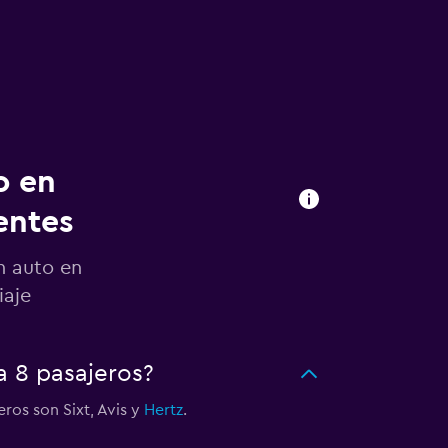
o en
entes
n auto en
iaje
 8 pasajeros?
os son Sixt, Avis y
Hertz
.