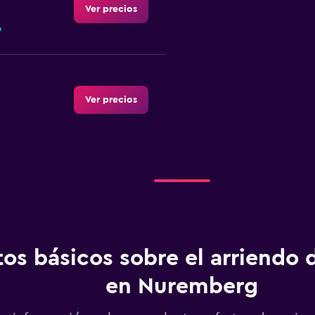
Ver precios
o
Ver precios
Ver precios
o
os básicos sobre el arriendo 
en Nuremberg
Ver precios
o