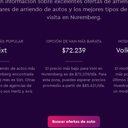
n información sobre excelentes ofertas de arrie
res de arriendo de autos y los mejores tipos de
visita en Nuremberg.
Ver precios
o
ÁS POPULAR
OPCIÓN DE VAN MÁS BARATA
MODE
ixt
$72.239
Vol
Ver precios
o
riendo de autos más
El precio más bajo para VAN en
El mod
mberg encontrada
Nuremberg es de $72.239/día. Para
más po
mes es Sixt. Otras
esta zona, puedes esperar precios
últimos 
s de agencias de
promedio a partir de $85.621/día.
Nuestro
s son Hertz y Avis
un mode
Buscar ofertas de auto