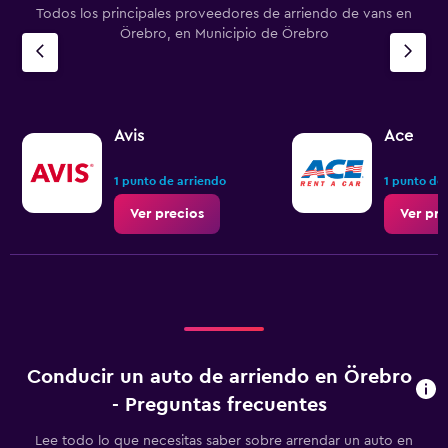
Todos los principales proveedores de arriendo de vans en
Örebro, en Municipio de Örebro
Avis
Ace
1 punto de arriendo
1 punto de
Ver precios
Ver pre
Conducir un auto de arriendo en Örebro
- Preguntas frecuentes
Lee todo lo que necesitas saber sobre arrendar un auto en