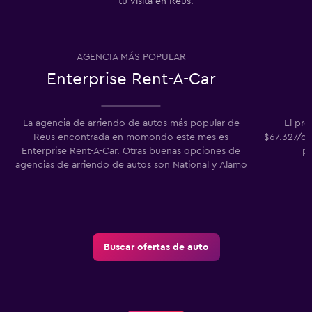
tu visita en Reus.
AGENCIA MÁS POPULAR
Enterprise Rent-A-Car
La agencia de arriendo de autos más popular de
El pr
Reus encontrada en momondo este mes es
$67.327/dí
Enterprise Rent-A-Car. Otras buenas opciones de
pr
agencias de arriendo de autos son National y Alamo
Buscar ofertas de auto