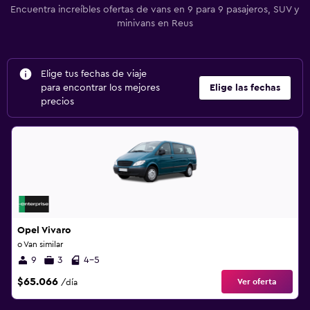
Encuentra increíbles ofertas de vans en 9 para 9 pasajeros, SUV y
minivans en Reus
Elige tus fechas de viaje
para encontrar los mejores
Elige las fechas
precios
Opel Vivaro
o Van similar
9
3
4-5
$65.066
Ver oferta
/día