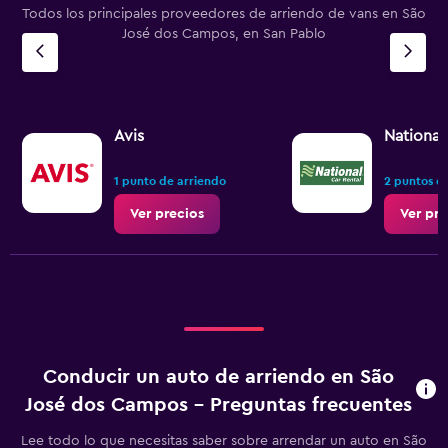
Todos los principales proveedores de arriendo de vans en São
José dos Campos, en San Pablo
Avis
National
1 punto de arriendo
2 puntos d
Ver precios
Ver pre
Conducir un auto de arriendo en São
José dos Campos - Preguntas frecuentes
Lee todo lo que necesitas saber sobre arrendar un auto en São