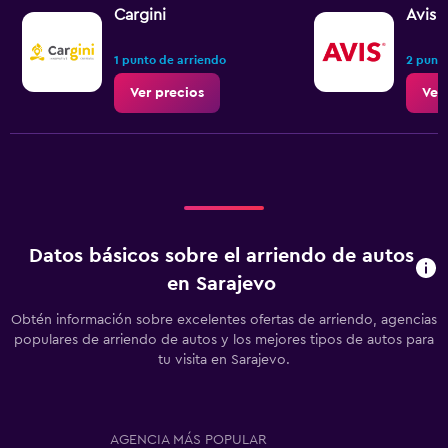
Cargini
Avis
1 punto de arriendo
2 punto
Ver precios
Ver
Datos básicos sobre el arriendo de autos
en Sarajevo
Obtén información sobre excelentes ofertas de arriendo, agencias
populares de arriendo de autos y los mejores tipos de autos para
tu visita en Sarajevo.
AGENCIA MÁS POPULAR