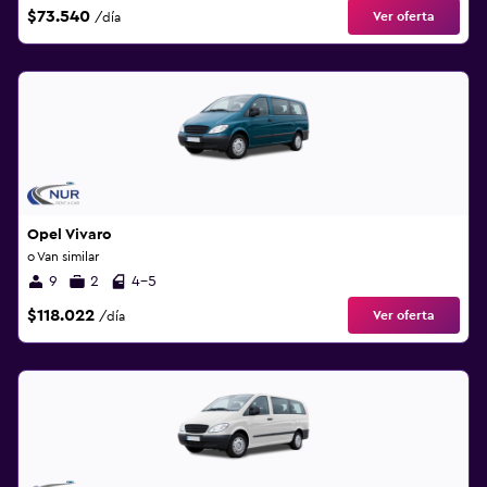
$73.540
Ver oferta
/día
Opel Vivaro
o Van similar
9
2
4-5
$118.022
Ver oferta
/día