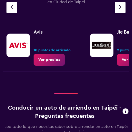
en Ciudad de Taipéi
Avis
Jie Bao
10 puntos de arriendo
2 puntos
Ver precios
Ver p
Conducir un auto de arriendo en Taipéi -
Preguntas frecuentes
Lee todo lo que necesitas saber sobre arrendar un auto en Taipéi