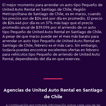
14
El mejor momento para arrendar un auto tipo Pequeño de
categories.
United Auto Rental en Santiago de Chile, Región
The
Metropolitana de Santiago de Chile, es en marzo, cuando
chart
los precios son de $24.446 por día en promedio. El precio
has
de $24.446 por día es un 37% más bajo que el precio
1
promedio anual de $39.096 por el arriendo de un auto
Y
tipo Pequeño de United Auto Rental en Santiago de Chile.
axis
A pesar de que marzo puede ser el mes más barato para
displaying
arrendar un auto tipo Pequeño de United Auto Rental en
values.
Santiago de Chile, febrero es el más caro. Sin embargo,
Range:
todavía puedes encontrar excelentes ofertas en febrero
0
para vehículos tipo Pequeño de arriendo de United Auto
to
Rental, dependiendo del día en que reserves.
120000.
Agencias de United Auto Rental en Santiago
de Chile
A continuación encontrarás información sobre cada una de las