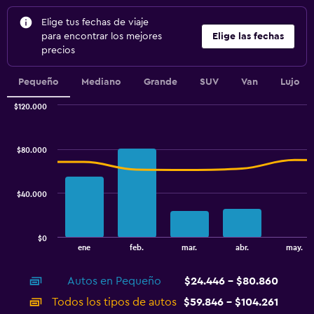
Elige tus fechas de viaje
para encontrar los mejores
Elige las fechas
precios
Pequeño
Mediano
Grande
SUV
Van
Lujo
$120.000
Combination
Chart
graphic.
chart
with
$80.000
2
data
series.
$40.000
The
chart
has
$0
1
End
ene
feb.
mar.
abr.
may.
of
X
interactive
axis
chart
Autos en Pequeño
$24.446 - $80.860
displaying
categories.
Todos los tipos de autos
$59.846 - $104.261
Range: