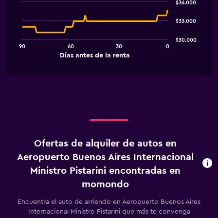
chart
$36.000
with
91
$33.000
data
points.
$30.000
90
60
30
0
The
End
Días antes de la renta
chart
of
interactive
has
chart
1
X
axis
displaying
Días
antes
de
Ofertas de alquiler de autos en
la
renta.
Aeropuerto Buenos Aires Internacional
Range:
Ministro Pistarini encontradas en
91
categories.
momondo
The
chart
Encuentra el auto de arriendo en Aeropuerto Buenos Aires
has
Internacional Ministro Pistarini que más te convenga
1