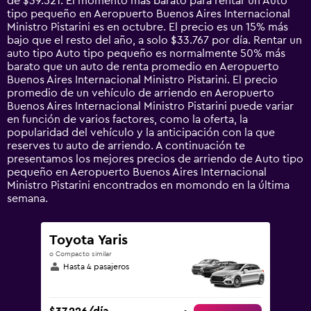
de $39.521. El momento más barato para rentar un Auto
chart
tipo pequeño en Aeropuerto Buenos Aires Internacional
has
Ministro Pistarini es en octubre. El precio es un 15% más
1
bajo que el resto del año, a solo $33.767 por día. Rentar un
Y
auto tipo Auto tipo pequeño es normalmente 50% más
axis
barato que un auto de renta promedio en Aeropuerto
displaying
Buenos Aires Internacional Ministro Pistarini. El precio
values.
promedio de un vehículo de arriendo en Aeropuerto
Range:
Buenos Aires Internacional Ministro Pistarini puede variar
0
en función de varios factores, como la oferta, la
to
popularidad del vehículo y la anticipación con la que
120000.
reserves tu auto de arriendo. A continuación te
presentamos los mejores precios de arriendo de Auto tipo
pequeño en Aeropuerto Buenos Aires Internacional
Ministro Pistarini encontrados en momondo en la última
semana.
Toyota Yaris
o Compacto similar
Hasta 4 pasajeros