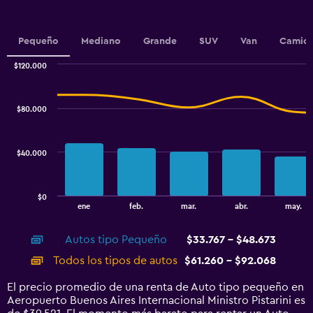
Y
axis
displaying
Pequeño
Mediano
Grande
SUV
Van
Camion
values.
Range:
$120.000
30000
Combination
Chart
graphic.
chart
to
with
39000.
$80.000
2
data
series.
$40.000
The
chart
has
$0
1
End
ene
feb.
mar.
abr.
may.
of
X
interactive
axis
chart
Autos tipo Pequeño
$33.767 - $48.673
displaying
categories.
Todos los tipos de autos
$61.260 - $92.068
Range:
14
El precio promedio de una renta de Auto tipo pequeño en
categories.
Aeropuerto Buenos Aires Internacional Ministro Pistarini es
The