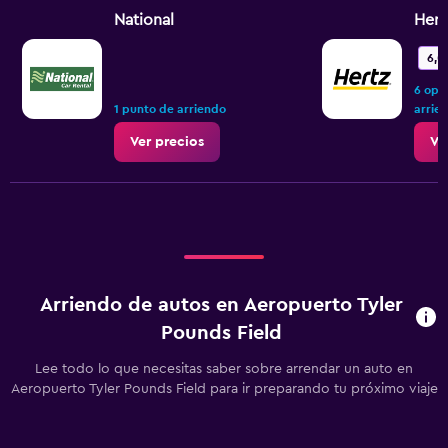
National
Hert
6,0
6 opi
1 punto de arriendo
arrie
Ver precios
Ve
Arriendo de autos en Aeropuerto Tyler
Pounds Field
Lee todo lo que necesitas saber sobre arrendar un auto en
Aeropuerto Tyler Pounds Field para ir preparando tu próximo viaje