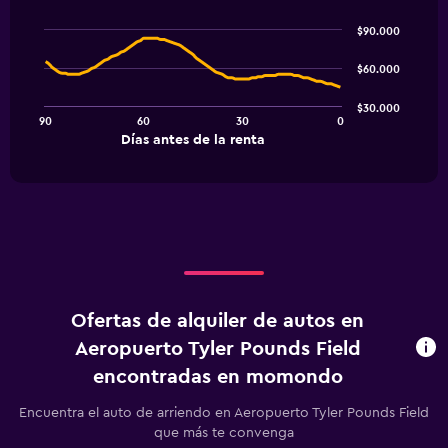
Line
Chart
graphic.
chart
$90.000
with
91
$60.000
data
points.
$30.000
90
60
30
0
The
End
Días antes de la renta
chart
of
interactive
has
chart
1
X
axis
displaying
Días
antes
de
Ofertas de alquiler de autos en
la
renta.
Aeropuerto Tyler Pounds Field
Range:
encontradas en momondo
91
categories.
Encuentra el auto de arriendo en Aeropuerto Tyler Pounds Field
The
que más te convenga
chart