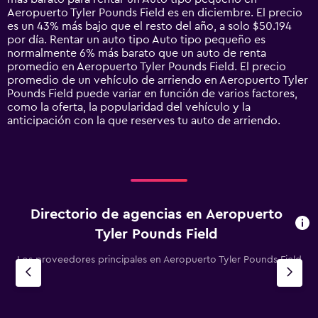
chart
Aeropuerto Tyler Pounds Field es en diciembre. El precio
has
es un 43% más bajo que el resto del año, a solo $50.194
1
por día. Rentar un auto tipo Auto tipo pequeño es
Y
normalmente 6% más barato que un auto de renta
axis
promedio en Aeropuerto Tyler Pounds Field. El precio
displaying
promedio de un vehículo de arriendo en Aeropuerto Tyler
values.
Pounds Field puede variar en función de varios factores,
Range:
como la oferta, la popularidad del vehículo y la
0
anticipación con la que reserves tu auto de arriendo.
to
180000.
Directorio de agencias en Aeropuerto
Tyler Pounds Field
Los proveedores principales en Aeropuerto Tyler Pounds Field