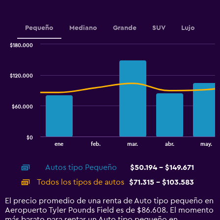
has
1
Y
Pequeño
Mediano
Grande
SUV
Lujo
axis
displaying
$180.000
values.
Combination
Chart
Range:
graphic.
chart
30000
with
$120.000
to
2
data
120000.
series.
$60.000
The
chart
has
$0
1
End
ene
feb.
mar.
abr.
may.
of
X
interactive
axis
chart
Autos tipo Pequeño
$50.194 - $149.671
displaying
categories.
Todos los tipos de autos
$71.315 - $103.583
Range:
14
El precio promedio de una renta de Auto tipo pequeño en
categories.
Aeropuerto Tyler Pounds Field es de $86.608. El momento
The
más barato para rentar un Auto tipo pequeño en