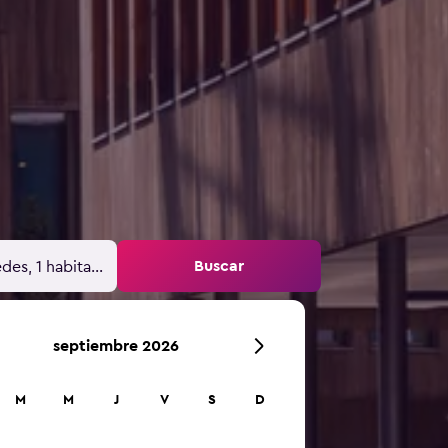
Buscar
des, 1 habitación
septiembre 2026
M
M
J
V
S
D