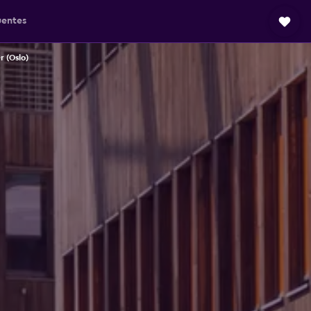
uentes
r (Oslo)