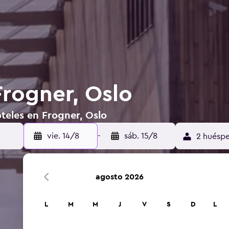
Frogner, Oslo
teles en Frogner, Oslo
vie. 14/8
-
sáb. 15/8
2 huéspe
agosto 2026
L
M
M
J
V
S
D
L