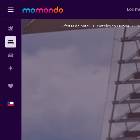
Los me
Ofertas de hotel
Hoteles en Europa
H
Vuelos
Alojamientos
Autos
Planifica con IA
Trips
Español