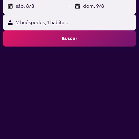
sáb. 8/8
-
dom. 9/8
2 huéspedes, 1 habitación
Buscar