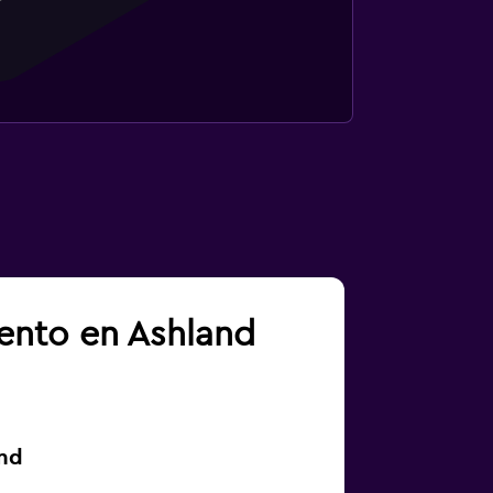
iento en Ashland
and