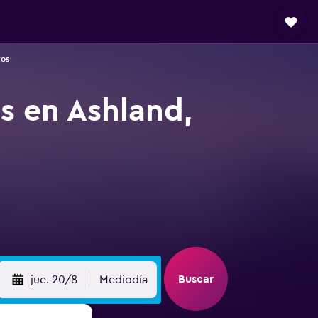
ros
s en Ashland,
Buscar
jue. 20/8
Mediodía