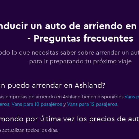
Ver precios
ducir un auto de arriendo en
- Preguntas frecuentes
Ver precios
odo lo que necesitas saber sobre arrendar un au
para ir preparando tu próximo viaje
Ver precios
an puedo arrendar en Ashland?
o
 las empresas de arriendo en Ashland tienen disponibles
Vans p
eros
,
Vans para 10 pasajeros
y
Vans para 12 pasajeros
.
ondo por última vez los precios de au
Ver precios
 actualizan todos los días.