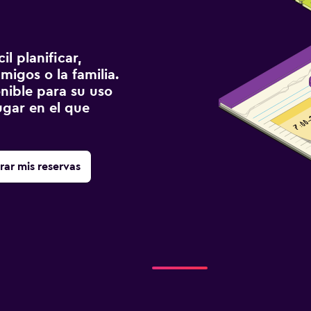
l planificar,
migos o la familia.
onible para su uso
gar en el que
rar mis reservas