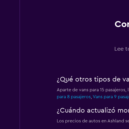
1 punto de arriendo
Con
Easirent
1 punto de arriendo
Lee t
Hertz
¿Qué otros tipos de v
2 puntos de arriend
Aparte de vans para 15 pasajeros,
para 8 pasajeros
,
Vans para 9 pasaj
Alamo
¿Cuándo actualizó mom
1 punto de arriendo
Los precios de autos en Ashland se