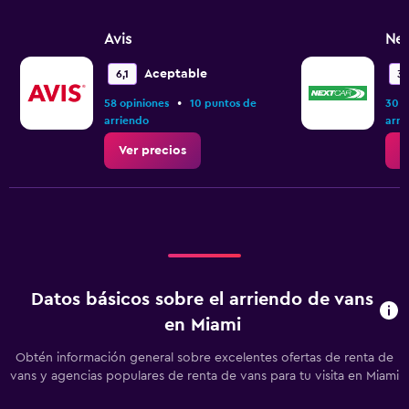
displaying
values.
Range:
Avis
Nex
0
to
Aceptable
6,1
3,
24.
•
58 opiniones
10 puntos de
30 o
arriendo
arri
Ver precios
V
Datos básicos sobre el arriendo de vans
en Miami
Obtén información general sobre excelentes ofertas de renta de
vans y agencias populares de renta de vans para tu visita en Miami