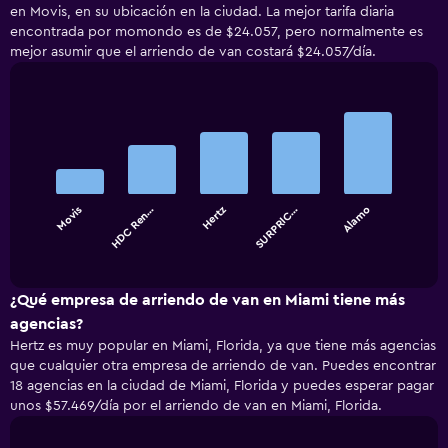
en Movis, en su ubicación en la ciudad. La mejor tarifa diaria
encontrada por momondo es de $24.057, pero normalmente es
mejor asumir que el arriendo de van costará $24.057/día.
Bar
Chart
graphic.
chart
with
5
bars.
Movis
HDC Ren…
Hertz
SURPRIC…
Alamo
The
chart
End
of
has
interactive
1
chart
X
¿Qué empresa de arriendo de van en Miami tiene más
axis
agencias?
displaying
Hertz es muy popular en Miami, Florida, ya que tiene más agencias
categories.
que cualquier otra empresa de arriendo de van. Puedes encontrar
Range:
18 agencias en la ciudad de Miami, Florida y puedes esperar pagar
5
unos $57.469/día por el arriendo de van en Miami, Florida.
categories.
The
chart