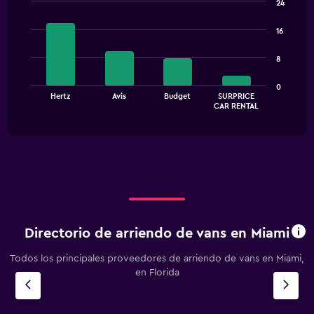
24
has
Bar
Chart
1
graphic.
chart
16
with
Y
4
axis
8
bars.
displaying
values.
The
0
Range:
Hertz
Avis
Budget
SURPRICE
chart
End
0
CAR RENTAL
of
has
to
interactive
1
chart
90000.
X
axis
displaying
categories.
Range:
4
categories.
Directorio de arriendo de vans en Miami
The
chart
Todos los principales proveedores de arriendo de vans en Miami,
has
en Florida
1
Y
axis