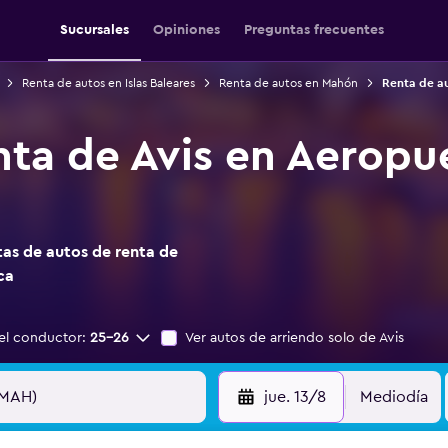
Sucursales
Opiniones
Preguntas frecuentes
Renta de autos en Islas Baleares
Renta de autos en Mahón
Renta de a
nta de Avis en Aerop
as de autos de renta de
ca
el conductor:
25-26
Ver autos de arriendo solo de Avis
jue. 13/8
Mediodía