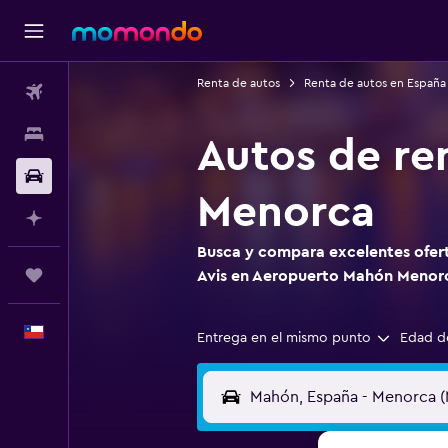
Renta de autos
Renta de autos en España
Vuelos
Alojamientos
Autos de re
Autos
Menorca
Planifica con IA
Busca y compara excelentes ofert
Trips
Avis en Aeropuerto Mahón Menor
Español
Entrega en el mismo punto
Edad d