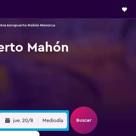
utos Aeropuerto Mahón Menorca
uerto Mahón
Buscar
jue. 20/8
Mediodía