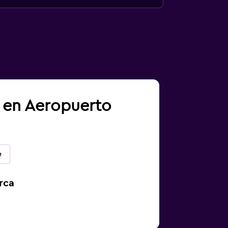
a en Aeropuerto
e
rca