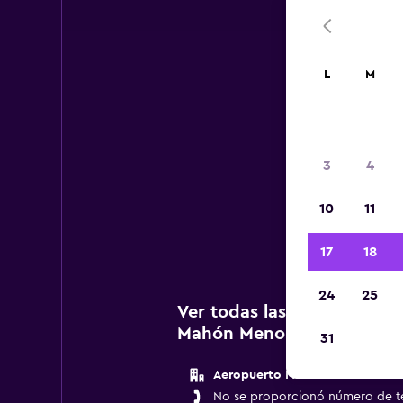
L
M
3
4
A c
10
11
age
17
18
24
25
Ver todas las agencias de 
Mahón Menorca
31
Aeropuerto Mahon
No se proporcionó número de t