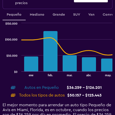
precios
Pequeño
Mediano
Grande
SUV
Van
Conver
$150.000
Combination
Chart
graphic.
chart
with
$100.000
2
data
series.
$50.000
The
chart
has
$0
1
End
ene
feb.
mar.
abr.
may.
of
X
interactive
axis
chart
Autos en Pequeño
$36.259 - $126.201
displaying
categories.
Todos los tipos de autos
$50.157 - $125.443
Range:
14
El mejor momento para arrendar un auto tipo Pequeño de
categories.
Avis en Miami, Florida, es en octubre, cuando los precios
The
son de $36.259 por día en promedio. El precio de $36.259