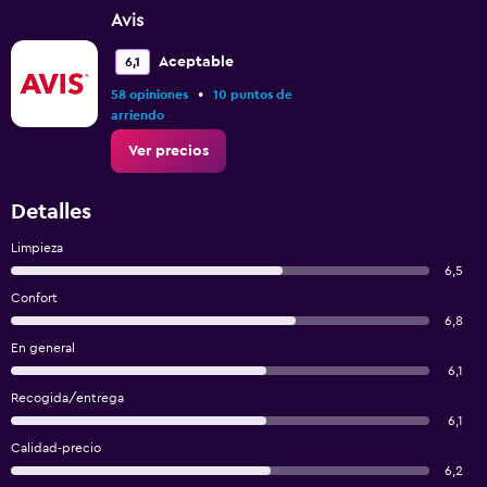
Avis
Aceptable
6,1
•
58 opiniones
10 puntos de
arriendo
Ver precios
Detalles
Limpieza
6,5
Confort
6,8
En general
6,1
Recogida/entrega
6,1
Calidad-precio
6,2