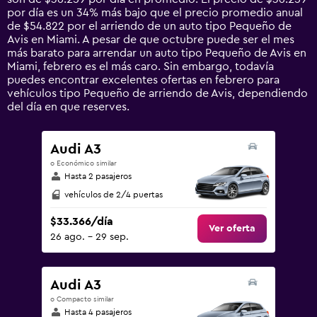
chart
por día es un 34% más bajo que el precio promedio anual
has
de $54.822 por el arriendo de un auto tipo Pequeño de
1
Avis en Miami. A pesar de que octubre puede ser el mes
Y
más barato para arrendar un auto tipo Pequeño de Avis en
axis
Miami, febrero es el más caro. Sin embargo, todavía
displaying
puedes encontrar excelentes ofertas en febrero para
values.
vehículos tipo Pequeño de arriendo de Avis, dependiendo
Range:
del día en que reserves.
0
to
150000.
Audi A3
o Económico similar
Hasta 2 pasajeros
vehículos de 2/4 puertas
$33.366/día
Ver oferta
26 ago. - 29 sep.
Audi A3
o Compacto similar
Hasta 4 pasajeros