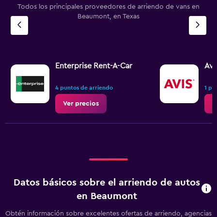
Todos los principales proveedores de arriendo de vans en
Beaumont, en Texas
Enterprise Rent-A-Car
Avi
4 puntos de arriendo
1 pu
Ver precios
V
Datos básicos sobre el arriendo de autos
en Beaumont
Obtén información sobre excelentes ofertas de arriendo, agencias