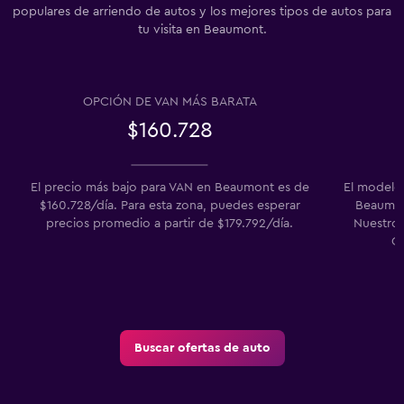
populares de arriendo de autos y los mejores tipos de autos para
tu visita en Beaumont.
OPCIÓN DE VAN MÁS BARATA
$160.728
El precio más bajo para VAN en Beaumont es de
El modelo
$160.728/día. Para esta zona, puedes esperar
Beaumont
precios promedio a partir de $179.792/día.
Nuestros
Ch
Buscar ofertas de auto