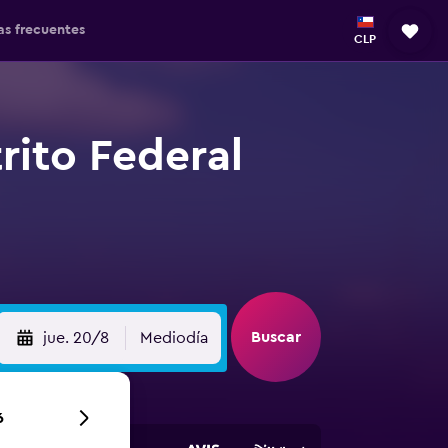
as frecuentes
CLP
trito Federal
Buscar
jue. 20/8
Mediodía
6