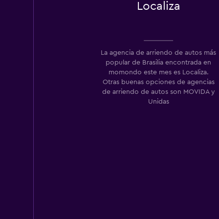
Localiza
2 puntos de arriend
La agencia de arriendo de autos más
Locamove
popular de Brasilia encontrada en
momondo este mes es Localiza.
1 punto de arriendo
Otras buenas opciones de agencias
de arriendo de autos son MOVIDA y
Unidas