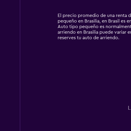
categories.
Range:
14
El precio promedio de una renta de
categories.
pequeño en Brasilia, en Brasil es e
The
Auto tipo pequeño es normalmente
chart
arriendo en Brasilia puede variar e
has
reserves tu auto de arriendo.
1
Y
axis
displaying
values.
Range:
0
to
75000.
L