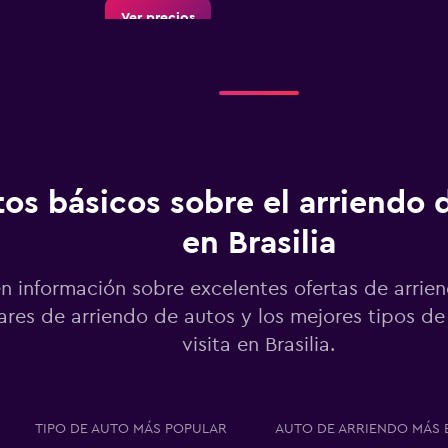
Ver precios
o
Ver precios
os básicos sobre el arriendo 
o
en Brasilia
n información sobre excelentes ofertas de arrie
res de arriendo de autos y los mejores tipos de
Ver precios
visita en Brasilia.
do
TIPO DE AUTO MÁS POPULAR
AUTO DE ARRIENDO MÁS 
Ver precios