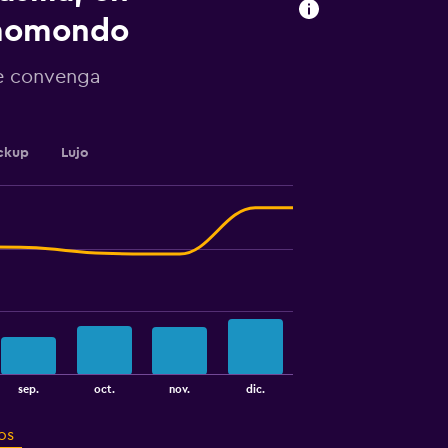
 momondo
te convenga
ckup
Lujo
sep.
oct.
nov.
dic.
os