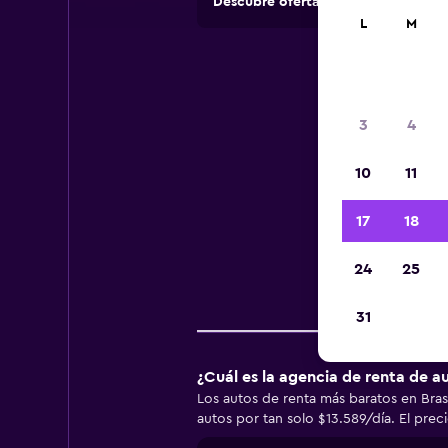
Descubre ofertas de agencias de 
L
M
Inf
3
4
10
11
Infor
17
18
24
25
Emp
31
¿Cuál es la agencia de renta de a
Los autos de renta más baratos en Bras
autos por tan solo $13.589/día. El prec