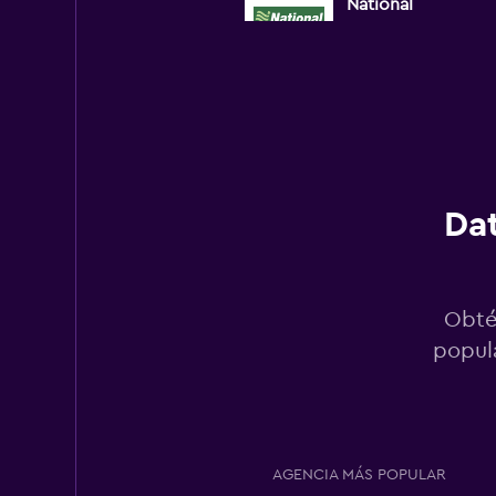
National
7 puntos de arriend
Alamo
Aceptable
6,0
Dat
1 opinión
6 puntos de arriend
Obté
Localiza
popula
11 puntos de arrien
AGENCIA MÁS POPULAR
Budget