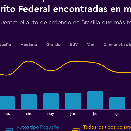
axis
displaying
trito Federal encontradas en
values.
Range:
uentra el auto de arriendo en Brasilia que más 
0
to
24000.
queño
Mediano
Grande
SUV
Van
Camioneta pi
mar.
abr.
may.
jun.
jul.
ago.
Autos tipo Pequeño
Todos los tipos de aut