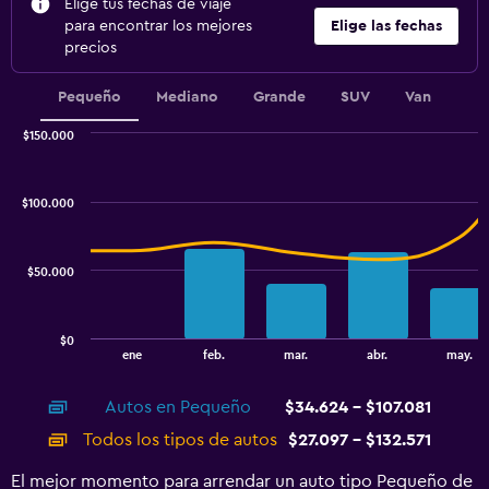
Elige tus fechas de viaje
para encontrar los mejores
Elige las fechas
precios
Pequeño
Mediano
Grande
SUV
Van
$150.000
Combination
Chart
graphic.
chart
with
$100.000
2
data
series.
$50.000
The
chart
has
$0
1
End
ene
feb.
mar.
abr.
may.
of
X
interactive
axis
chart
Autos en Pequeño
$34.624 - $107.081
displaying
categories.
Todos los tipos de autos
$27.097 - $132.571
Range:
14
El mejor momento para arrendar un auto tipo Pequeño de