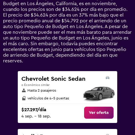
categories.
Budget en Los Ángeles, California, es en noviembre,
The
cuando los precios son de $34.624 por día en promedio.
chart
El precio de $34.624 por día es un 37% más bajo que el
has
precio promedio anual de $54.792 por el arriendo de un
1
auto tipo Pequeño de Budget en Los Ángeles. A pesar de
Y
que noviembre puede ser el mes más barato para arrendar
axis
un auto tipo Pequeño de Budget en Los Ángeles, junio es
displaying
el más caro. Sin embargo, todavía puedes encontrar
values.
excelentes ofertas en junio para vehículos tipo Pequeño
Range:
de arriendo de Budget, dependiendo del día en que
0
reserves.
to
150000.
Chevrolet Sonic Sedan
o Económico similar
Hasta 2 pasajeros
vehículos de 4-5 puertas
$27.297/día
Ver oferta
4 sep. - 18 sep.