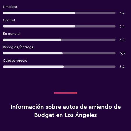
Limpieza
6,4
Confort
6,4
En general
5,2
Recogida/entrega
5,3
Calidad-precio
5,4
Información sobre autos de arriendo de
Budget en Los Ángeles