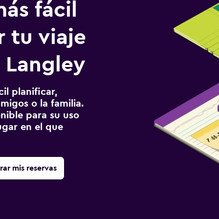
ás fácil
 tu viaje
 Langley
l planificar,
migos o la familia.
onible para su uso
gar en el que
rar mis reservas