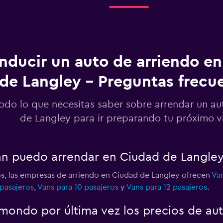
Ver precios
o
nducir un auto de arriendo e
Surrey
de Langley - Preguntas frecu
Ver precios
odo lo que necesitas saber sobre arrendar un a
de Langley para ir preparando tu próximo v
Ver precios
an puedo arrendar en Ciudad de Langle
os, las empresas de arriendo en Ciudad de Langley ofrecen
Van
 pasajeros
,
Vans para 10 pasajeros
y
Vans para 12 pasajeros
.
ondo por última vez los precios de au