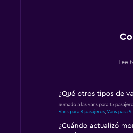
Hertz
2 puntos de arriend
Co
AliGo Rent A Car 
1 punto de arriendo
Lee t
Sunnycars
¿Qué otros tipos de v
1 punto de arriendo
Sumado a las vans para 15 pasajer
Vans para 8 pasajeros
,
Vans para 9
¿Cuándo actualizó mom