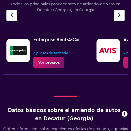
Todos los principales proveedores de arriendo de vans en
Decatur (Georgia), en Georgia
Enterprise Rent-A-Car
Avi
6 puntos de arriendo
2 pu
Ver precios
V
Datos básicos sobre el arriendo de autos
en Decatur (Georgia)
Obtén información sobre excelentes ofertas de arriendo, agencias