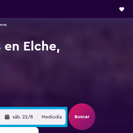
eros
 en Elche,
Buscar
sáb. 22/8
Mediodía