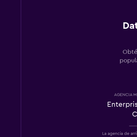
1 punto de arriendo
Dat
Amigos Car Rental
1 punto de arriendo
Obté
popula
Priceless
1 punto de arriendo
AGENCIA M
Enterpri
Victoria Rent a Ca
C
1 punto de arriendo
La agencia de ar