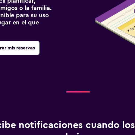
l planificar,
migos o la familia.
onible para su uso
gar en el que
rar mis reservas
ibe notificaciones cuando los