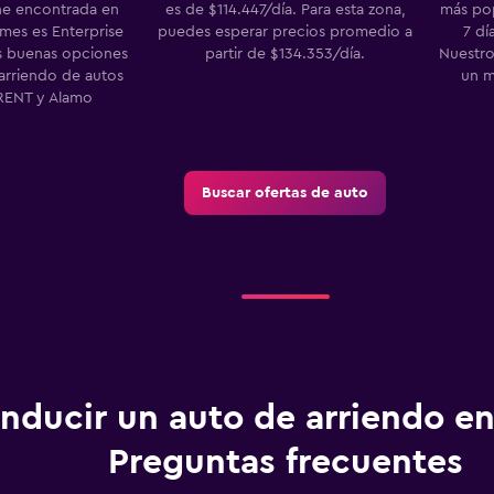
he encontrada en
es de $114.447/día. Para esta zona,
más pop
es es Enterprise
puedes esperar precios promedio a
7 dí
as buenas opciones
partir de $134.353/día.
Nuestro
arriendo de autos
un m
RENT y Alamo
Buscar ofertas de auto
nducir un auto de arriendo en
Preguntas frecuentes