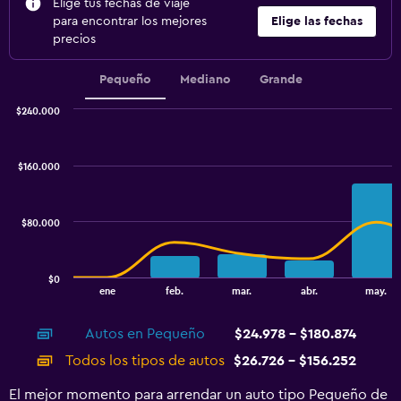
Elige tus fechas de viaje
para encontrar los mejores
Elige las fechas
precios
Pequeño
Mediano
Grande
$240.000
Combination
Chart
graphic.
chart
with
$160.000
2
data
series.
$80.000
The
chart
has
$0
1
End
ene
feb.
mar.
abr.
may.
of
X
interactive
axis
chart
Autos en Pequeño
$24.978 - $180.874
displaying
categories.
Todos los tipos de autos
$26.726 - $156.252
Range:
14
El mejor momento para arrendar un auto tipo Pequeño de