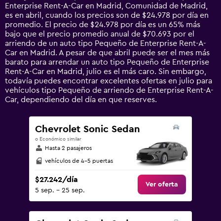
categories.
Enterprise Rent-A-Car en Madrid, Comunidad de Madrid,
The
es en abril, cuando los precios son de $24.978 por día en
chart
promedio. El precio de $24.978 por día es un 65% más
has
bajo que el precio promedio anual de $70.693 por el
1
arriendo de un auto tipo Pequeño de Enterprise Rent-A-
Y
Car en Madrid. A pesar de que abril puede ser el mes más
axis
barato para arrendar un auto tipo Pequeño de Enterprise
displaying
Rent-A-Car en Madrid, julio es el más caro. Sin embargo,
values.
todavía puedes encontrar excelentes ofertas en julio para
Range:
vehículos tipo Pequeño de arriendo de Enterprise Rent-A-
0
Car, dependiendo del día en que reserves.
to
240000.
Chevrolet Sonic Sedan
o Económico similar
Hasta 2 pasajeros
vehículos de 4-5 puertas
$27.242/día
Ver oferta
5 sep. - 25 sep.