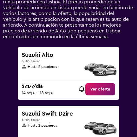
renta promedio en Lisboa. El precio promedio de un
axis
vehículo de arriendo en Lisboa puede variar en función de
displaying
varios factores, como la oferta, la popularidad del
values.
vehículo y la anticipación con la que reserves tu auto de
Range:
arriendo. A continuación te presentamos los mejores
0
precios de arriendo de Auto tipo pequeño en Lisboa
to
encontrados en momondo en la última semana.
90000.
Suzuki Alto
o Mini similar
Hasta 2 pasajeros
$7.177/día
Ver oferta
14 sep. - 18 sep.
Suzuki Swift Dzire
o Mini similar
Hasta 2 pasajeros