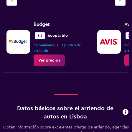
Budget
Avi
Aceptable
6,2
7,1
•
32 opiniones
3 puntos de
6 op
arriendo
arri
Ver precios
V
Datos básicos sobre el arriendo de
autos en Lisboa
Obtén información sobre excelentes ofertas de arriendo, agencias