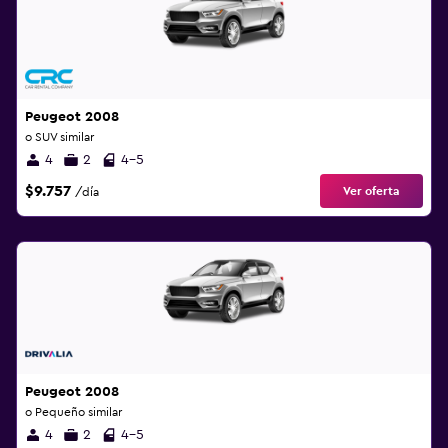
Peugeot 2008
o SUV similar
4
2
4-5
$9.757
Ver oferta
/día
Peugeot 2008
o Pequeño similar
4
2
4-5