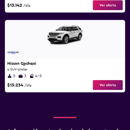
$13.142
Ver oferta
/día
Nissan Qashqai
o SUV similar
5
3
4-5
$13.234
Ver oferta
/día