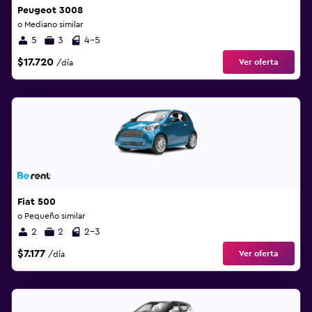
Peugeot 3008
o Mediano similar
5
3
4-5
$17.720
Ver oferta
/día
Fiat 500
o Pequeño similar
2
2
2-3
$7.177
Ver oferta
/día