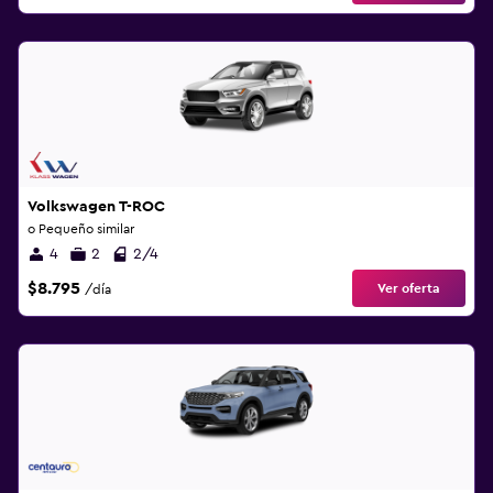
Volkswagen T-ROC
o Pequeño similar
4
2
2/4
$8.795
Ver oferta
/día