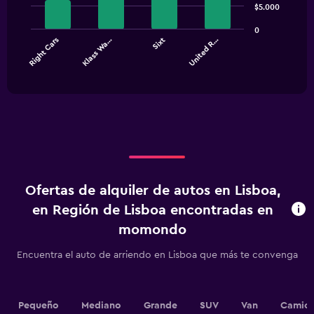
4
$5.000
bars.
0
Right Cars
Klass Wa…
Sixt
United R…
The
chart
End
of
has
interactive
1
chart
X
axis
displaying
categories.
Range:
4
categories.
Ofertas de alquiler de autos en Lisboa,
The
chart
en Región de Lisboa encontradas en
has
momondo
1
Y
Encuentra el auto de arriendo en Lisboa que más te convenga
axis
displaying
values.
Range:
Pequeño
Mediano
Grande
SUV
Van
Camion
0