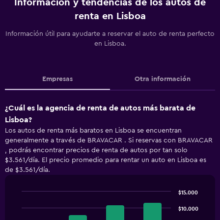
Información y tendencias de los autos de
renta en Lisboa
Información útil para ayudarte a reservar el auto de renta perfecto
en Lisboa.
Empresas
Otra información
¿Cuál es la agencia de renta de autos más barata de
Lisboa?
Los autos de renta más baratos en Lisboa se encuentran
generalmente a través de BRAVACAR . Si reservas con BRAVACAR
, podrás encontrar precios de renta de autos por tan solo
$3.561/día. El precio promedio para rentar un auto en Lisboa es
de $3.561/día.
$15.000
Bar
Chart
graphic.
chart
$10.000
with