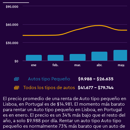
to
$90.000
15000.
Combination
Chart
graphic.
chart
with
$60.000
2
data
series.
$30.000
The
chart
has
$0
1
End
ene
feb.
mar.
abr.
may.
of
X
interactive
axis
chart
Autos tipo Pequeño
$9.988 - $26.635
displaying
categories.
Todos los tipos de autos
$41.677 - $79.744
Range:
14
El precio promedio de una renta de Auto tipo pequeño en
categories.
Lisboa, en Portugal es de $14.981. El momento más barato
The
para rentar un Auto tipo pequeño en Lisboa, en Portugal
chart
es en enero. El precio es un 34% más bajo que el resto del
has
año, a solo $9.988 por día. Rentar un auto tipo Auto tipo
1
pequeño es normalmente 73% más barato que un auto de
Y