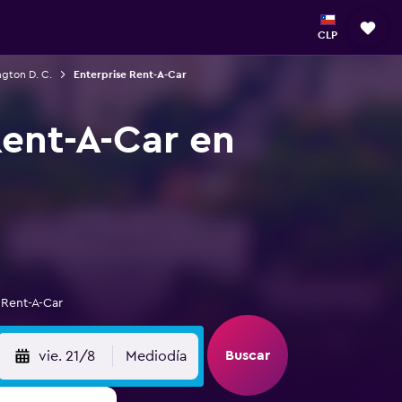
CLP
gton D. C.
Enterprise Rent-A-Car
Rent-A-Car en
 Rent-A-Car
Buscar
vie. 21/8
Mediodía