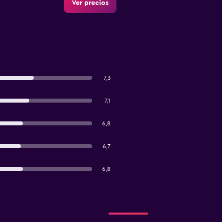
Ver precios
7,3
7,1
6,8
6,7
6,8