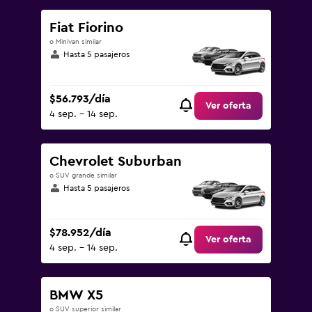
Fiat Fiorino
o Minivan similar
Hasta 5 pasajeros
$56.793/día
Ver oferta
4 sep. - 14 sep.
Chevrolet Suburban
o SUV grande similar
Hasta 5 pasajeros
$78.952/día
Ver oferta
4 sep. - 14 sep.
BMW X5
o SUV superior similar