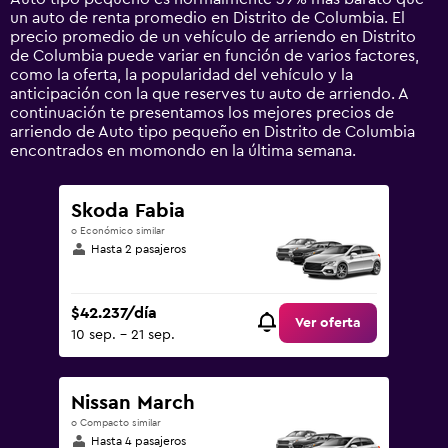
Y
un auto de renta promedio en Distrito de Columbia. El
axis
precio promedio de un vehículo de arriendo en Distrito
displaying
de Columbia puede variar en función de varios factores,
values.
como la oferta, la popularidad del vehículo y la
Range:
anticipación con la que reserves tu auto de arriendo. A
0
continuación te presentamos los mejores precios de
to
arriendo de Auto tipo pequeño en Distrito de Columbia
120000.
encontrados en momondo en la última semana.
Skoda Fabia
o Económico similar
Hasta 2 pasajeros
$42.237/día
Ver oferta
10 sep. - 21 sep.
Nissan March
o Compacto similar
Hasta 4 pasajeros