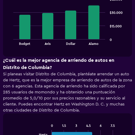
Bar
Chart
graphic.
chart
$30.000
with
4
bars.
$15.000
The
0
chart
End
Budget
Avis
Dollar
Alamo
of
has
interactive
1
chart
X
¿Cuál es la mejor agencia de arriendo de autos en
axis
Distrito de Columbia?
displaying
Si planeas visitar Distrito de Columbia, plantéate arrendar un auto
categories.
de Hertz, que es la mejor empresa de arriendo de autos de la zona
Range:
con 6 agencias. Esta agencia de arriendo ha sido calificada por
4
285 usuarios de momondo y ha obtenido una puntuación
categories.
promedio de 5,0/10 por sus precios razonables y su servicio al
The
cliente. Puedes encontrar Hertz en Washington D. C. y muchas
chart
has
otras ciudades de Distrito de Columbia.
1
Y
0
1.5
3
4.5
6
7.5
axis
Bar
Chart
displaying
graphic.
chart
Hertz