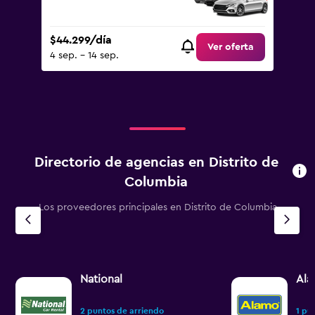
$44.299/día
Ver oferta
4 sep. - 14 sep.
Directorio de agencias en Distrito de
Columbia
Los proveedores principales en Distrito de Columbia
National
Al
2 puntos de arriendo
1 pu