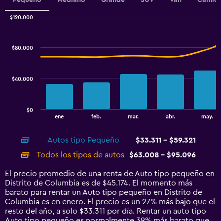
Pequeño
Mediano
Grande
SUV
Van
Camion
0
to
$120.000
Combination
75.
Chart
graphic.
chart
with
$80.000
2
data
series.
$40.000
The
chart
has
$0
1
End
ene
feb.
mar.
abr.
may.
of
X
interactive
axis
chart
Autos tipo Pequeño
$33.311 - $59.321
displaying
categories.
Todos los tipos de autos
$63.008 - $95.096
Range:
14
El precio promedio de una renta de Auto tipo pequeño en
categories.
Distrito de Columbia es de $45.174. El momento más
The
barato para rentar un Auto tipo pequeño en Distrito de
chart
Columbia es en enero. El precio es un 27% más bajo que el
has
resto del año, a solo $33.311 por día. Rentar un auto tipo
1
Auto tipo pequeño es normalmente 39% más barato que