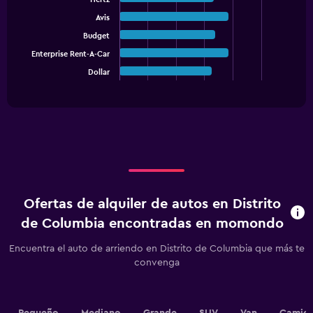
values.
with
Avis
5
Range:
bars.
0
Budget
to
Enterprise Rent-A-Car
The
45000.
chart
Dollar
End
of
has
interactive
1
chart
X
axis
displaying
categories.
Range:
5
categories.
Ofertas de alquiler de autos en Distrito
The
chart
de Columbia encontradas en momondo
has
1
Encuentra el auto de arriendo en Distrito de Columbia que más te
Y
convenga
axis
displaying
values.
Range: