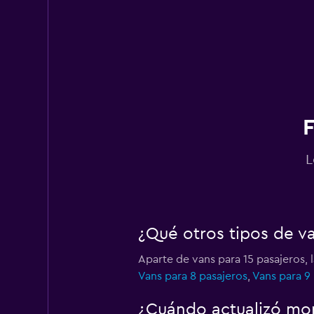
National
6 puntos de arriend
Volante
F
1 punto de arriendo
L
Budget
¿Qué otros tipos de v
1 punto de arriendo
Aparte de vans para 15 pasajeros, 
Vans para 8 pasajeros
,
Vans para 9
Thrifty
¿Cuándo actualizó mom