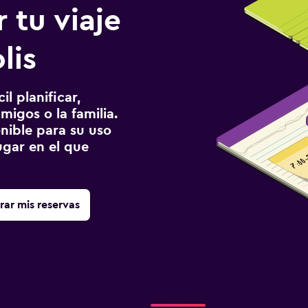
 tu viaje
lis
l planificar,
migos o la familia.
onible para su uso
gar en el que
rar mis reservas