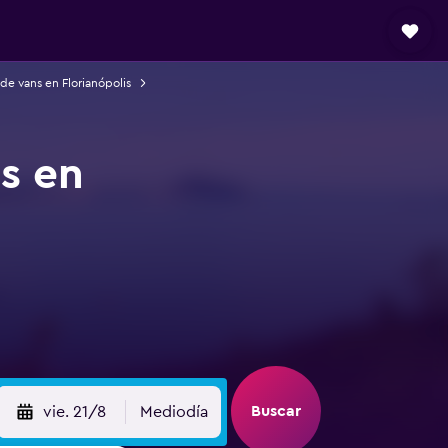
de vans en Florianópolis
s en
Buscar
vie. 21/8
Mediodía