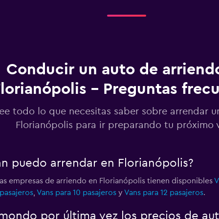
Ver precios
o
Conducir un auto de arriend
lorianópolis - Preguntas frec
Ver precios
ee todo lo que necesitas saber sobre arrendar u
Florianópolis para ir preparando tu próximo 
Ver precios
an puedo arrendar en Florianópolis?
las empresas de arriendo en Florianópolis tienen disponibles
V
 pasajeros
,
Vans para 10 pasajeros
y
Vans para 12 pasajeros
.
Ver precios
ondo por última vez los precios de aut