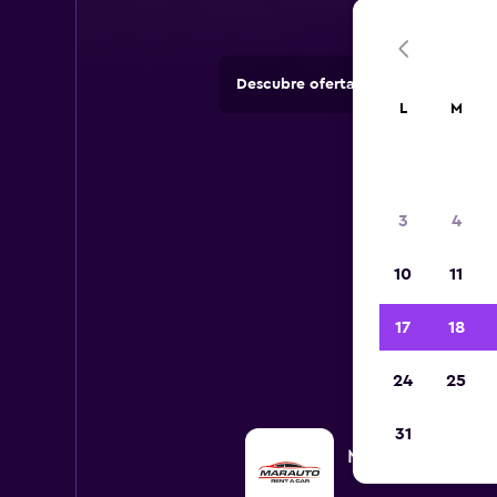
Descubre ofertas de agencias de 
L
M
3
4
10
11
17
18
24
25
31
Marauto Rent a Ca