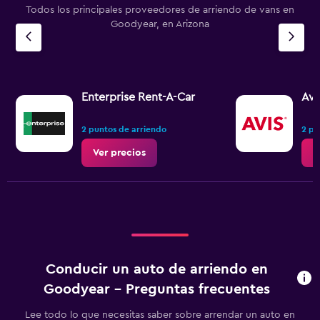
Todos los principales proveedores de arriendo de vans en
Goodyear, en Arizona
Enterprise Rent-A-Car
Avi
2 puntos de arriendo
2 pu
Ver precios
V
Conducir un auto de arriendo en
Goodyear - Preguntas frecuentes
Lee todo lo que necesitas saber sobre arrendar un auto en