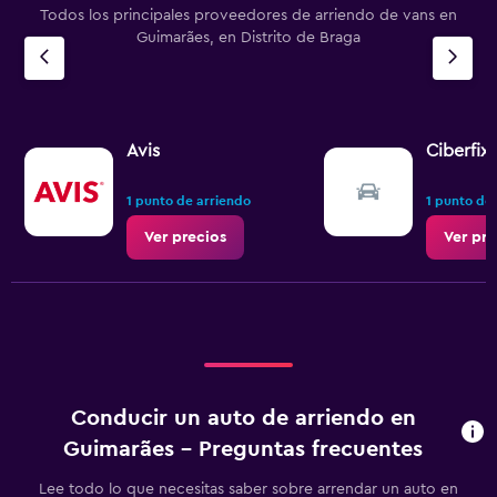
Todos los principales proveedores de arriendo de vans en
Guimarães, en Distrito de Braga
Avis
Ciberfix
1 punto de arriendo
1 punto de
Ver precios
Ver pre
Conducir un auto de arriendo en
Guimarães - Preguntas frecuentes
Lee todo lo que necesitas saber sobre arrendar un auto en