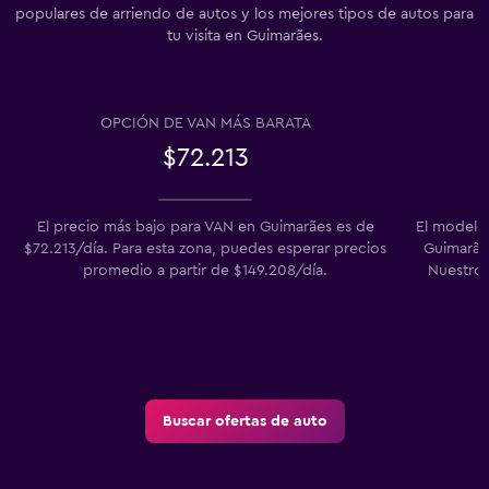
populares de arriendo de autos y los mejores tipos de autos para
tu visita en Guimarães.
OPCIÓN DE VAN MÁS BARATA
$72.213
El precio más bajo para VAN en Guimarães es de
El modelo
$72.213/día. Para esta zona, puedes esperar precios
Guimarães
promedio a partir de $149.208/día.
Nuestros
Buscar ofertas de auto