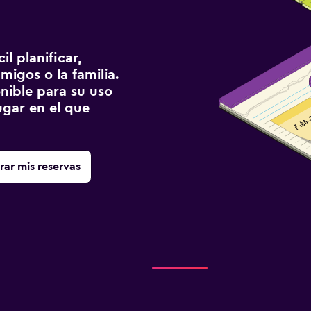
l planificar,
migos o la familia.
onible para su uso
gar en el que
rar mis reservas