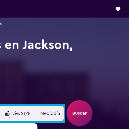
s
 en Jackson,
Buscar
vie. 21/8
Mediodía