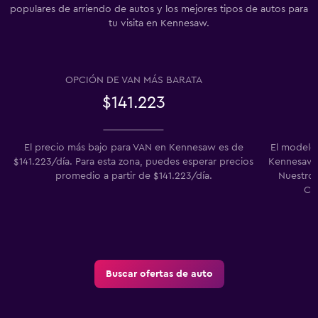
populares de arriendo de autos y los mejores tipos de autos para
tu visita en Kennesaw.
OPCIÓN DE VAN MÁS BARATA
$141.223
El precio más bajo para VAN en Kennesaw es de
El modelo
$141.223/día. Para esta zona, puedes esperar precios
Kennesaw en
promedio a partir de $141.223/día.
Nuestros
Ch
Buscar ofertas de auto