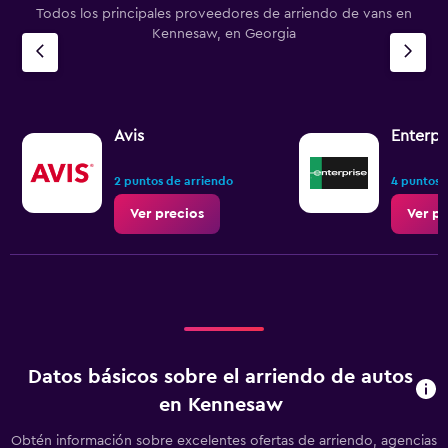
Todos los principales proveedores de arriendo de vans en
Kennesaw, en Georgia
Avis
Enterpr
2 puntos de arriendo
4 puntos 
Ver precios
Ver pr
Datos básicos sobre el arriendo de autos
en Kennesaw
Obtén información sobre excelentes ofertas de arriendo, agencias