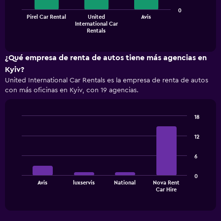
0
The
Pirel Car Rental
United
Avis
International Car
chart
End
Rentals
of
has
interactive
1
chart
X
¿Qué empresa de renta de autos tiene más agencias en
axis
Kyiv?
displaying
United International Car Rentals es la empresa de renta de autos
categories.
con más oficinas en Kyiv, con 19 agencias.
Range:
3
categories.
18
The
Bar
Chart
chart
graphic.
chart
12
has
with
1
4
6
bars.
Y
axis
The
displaying
0
Avis
luxservis
National
Nova Rent
chart
values.
End
Car Hire
of
has
Range:
interactive
1
0
chart
X
to