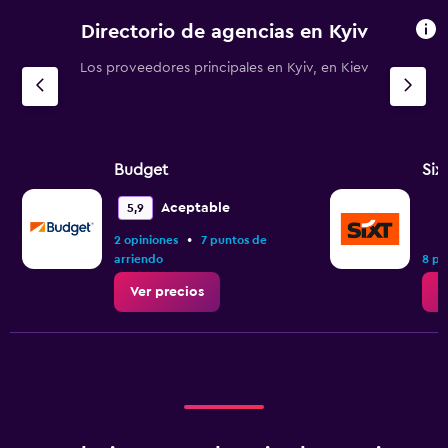
Directorio de agencias en Kyiv
Los proveedores principales en Kyiv, en Kiev
Budget
Six
Aceptable
5,9
•
2 opiniones
7 puntos de
arriendo
8 pu
Ver precios
V