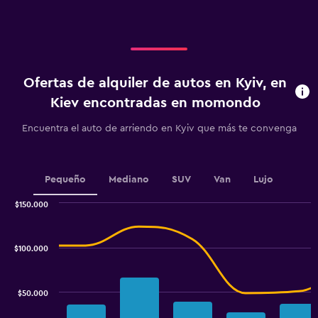
axis
60000.
displaying
categories.
Range:
4
categories.
Ofertas de alquiler de autos en Kyiv, en
The
chart
Kiev encontradas en momondo
has
1
Encuentra el auto de arriendo en Kyiv que más te convenga
Y
axis
displaying
values.
Pequeño
Mediano
SUV
Van
Lujo
Range:
0
$150.000
Combination
to
Chart
graphic.
chart
18.
with
$100.000
2
data
series.
$50.000
The
chart