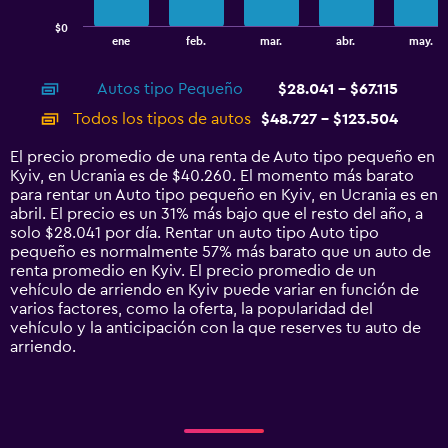
has
$0
1
End
ene
feb.
mar.
abr.
may.
of
X
interactive
axis
chart
Autos tipo Pequeño
$28.041 - $67.115
displaying
categories.
Todos los tipos de autos
$48.727 - $123.504
Range:
14
El precio promedio de una renta de Auto tipo pequeño en
categories.
Kyiv, en Ucrania es de $40.260. El momento más barato
The
para rentar un Auto tipo pequeño en Kyiv, en Ucrania es en
chart
abril. El precio es un 31% más bajo que el resto del año, a
has
solo $28.041 por día. Rentar un auto tipo Auto tipo
1
pequeño es normalmente 57% más barato que un auto de
Y
renta promedio en Kyiv. El precio promedio de un
axis
vehículo de arriendo en Kyiv puede variar en función de
displaying
varios factores, como la oferta, la popularidad del
values.
vehículo y la anticipación con la que reserves tu auto de
Range:
arriendo.
0
to
150000.