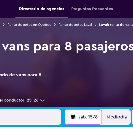
Directorio de agencias
Preguntas frecuentes
á
Renta de autos en Quebec
Renta de autos Laval
Laval: renta de vans
vans para 8 pasajeros
ndo de vans para 8
el conductor:
25-26
sáb. 15/8
Mediodía