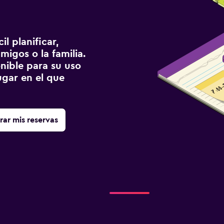
l planificar,
migos o la familia.
onible para su uso
gar en el que
rar mis reservas