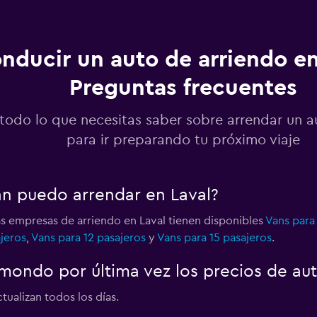
o
nducir un auto de arriendo en
Preguntas frecuentes
Ver precios
todo lo que necesitas saber sobre arrendar un a
para ir preparando tu próximo viaje
C
Ver precios
an puedo arrendar en Laval?
o
as empresas de arriendo en Laval tienen disponibles
Vans para
jeros
,
Vans para 12 pasajeros
y
Vans para 15 pasajeros
.
Ver precios
ondo por última vez los precios de aut
tualizan todos los días.