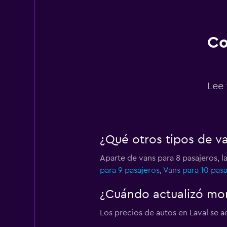
2 puntos de arriend
Co
Dollar
1 punto de arriendo
Lee 
DISCOUNT.QUEBE
¿Qué otros tipos de v
4 puntos de arriend
Aparte de vans para 8 pasajeros, l
para 9 pasajeros
,
Vans para 10 pasa
Hertz
¿Cuándo actualizó mom
1 punto de arriendo
Los precios de autos en Laval se ac