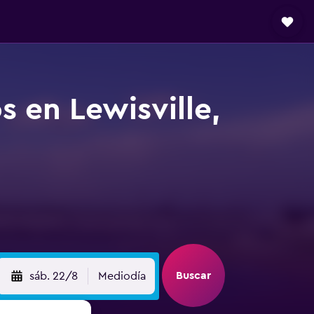
s en Lewisville,
Buscar
sáb. 22/8
Mediodía