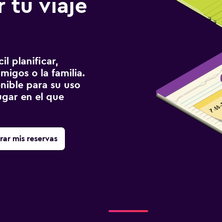
 tu viaje
l planificar,
migos o la familia.
onible para su uso
gar en el que
rar mis reservas