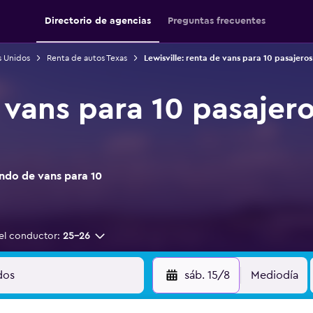
Directorio de agencias
Preguntas frecuentes
s Unidos
Renta de autos Texas
Lewisville: renta de vans para 10 pasajeros
vans para 10 pasajero
ndo de vans para 10
el conductor:
25-26
sáb. 15/8
Mediodía