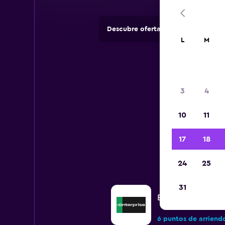
Descubre ofertas de agencias de 
L
M
3
4
10
11
Todos 
17
18
24
25
31
Enterprise Rent-A
6 puntos de arriend