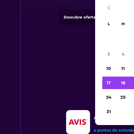
Descubre ofertas de agencias de 
L
M
3
4
10
11
Todos 
17
18
24
25
31
Avis
4 puntos de arriend