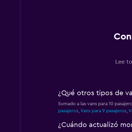
Budget
4 puntos de arriend
Cond
Hertz
5 puntos de arriend
Lee to
Thrifty
¿Qué otros tipos de va
2 puntos de arriend
Sumado a las vans para 10 pasajero
pasajeros
,
Vans para 9 pasajeros
,
V
Alamo
¿Cuándo actualizó mom
1 punto de arriendo