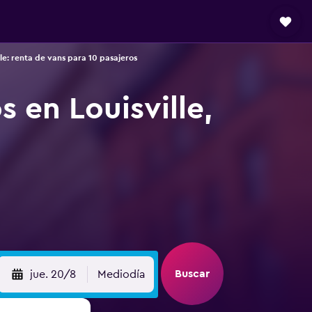
lle: renta de vans para 10 pasajeros
 en Louisville,
Buscar
jue. 20/8
Mediodía