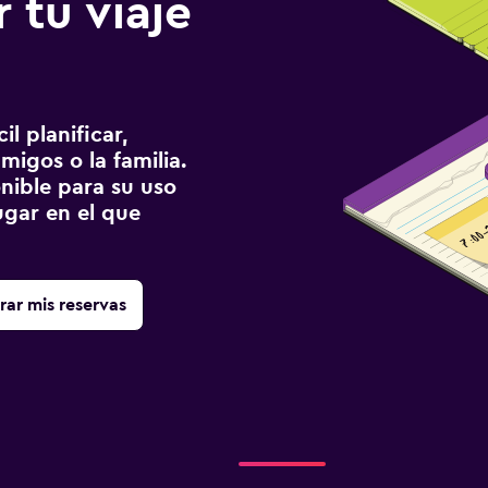
 tu viaje
l planificar,
migos o la familia.
onible para su uso
gar en el que
rar mis reservas