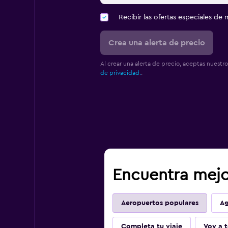
Recibir las ofertas especiales d
Crea una alerta de precio
Al crear una alerta de precio, aceptas nuestr
de privacidad.
.
Encuentra mejor
Aeropuertos populares
Ag
Completa tu viaje
Voy a t