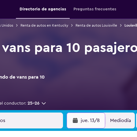
Directorio de agencias
Preguntas frecuentes
s Unidos
Renta de autos en Kentucky
Renta de autos Louisville
Louisvi
vans para 10 pasajeros
ndo de vans para 10
el conductor:
25-26
jue. 13/8
Mediodía