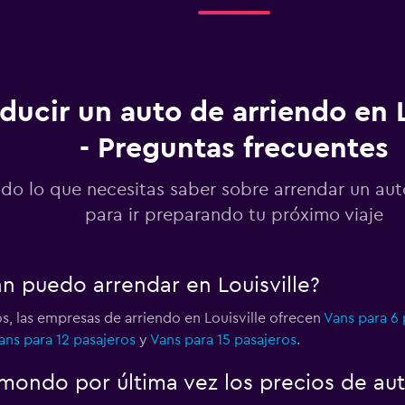
Ver precios
o
ucir un auto de arriendo en L
- Preguntas frecuentes
Ver precios
o
do lo que necesitas saber sobre arrendar un auto
para ir preparando tu próximo viaje
Ver precios
n puedo arrendar en Louisville?
o
s, las empresas de arriendo en Louisville ofrecen
Vans para 6 
ans para 12 pasajeros
y
Vans para 15 pasajeros
.
Ver precios
ondo por última vez los precios de auto