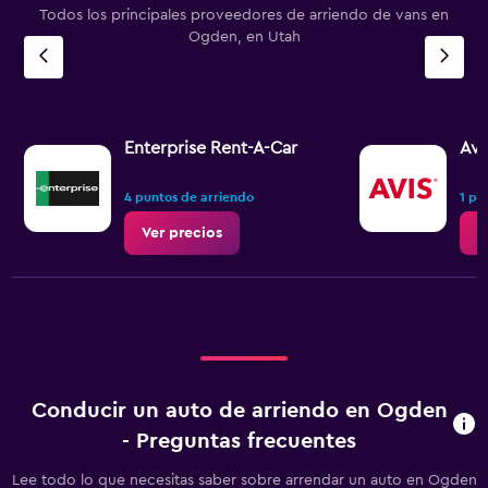
Todos los principales proveedores de arriendo de vans en
Ogden, en Utah
Enterprise Rent-A-Car
Avi
4 puntos de arriendo
1 pu
Ver precios
V
Conducir un auto de arriendo en Ogden
- Preguntas frecuentes
Lee todo lo que necesitas saber sobre arrendar un auto en Ogden