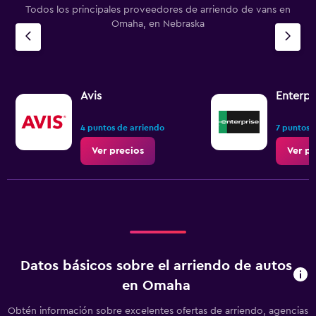
Todos los principales proveedores de arriendo de vans en
Omaha, en Nebraska
Avis
Enterpr
4 puntos de arriendo
7 puntos 
Ver precios
Ver pr
Datos básicos sobre el arriendo de autos
en Omaha
Obtén información sobre excelentes ofertas de arriendo, agencias