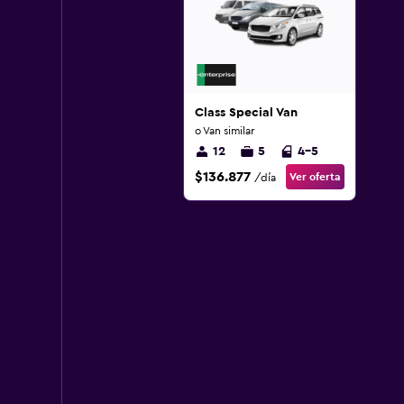
Class Special Van
o Van similar
12
5
4-5
$136.877
Ver oferta
/día