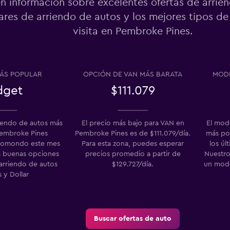
n información sobre excelentes ofertas de arrie
res de arriendo de autos y los mejores tipos de
visita en Pembroke Pines.
Ver precios
o
ÁS POPULAR
OPCIÓN DE VAN MÁS BARATA
MODE
dget
$111.079
riendo de autos más
El precio más bajo para VAN en
El mod
embroke Pines
Pembroke Pines es de $111.079/día.
más po
momondo este mes
Para esta zona, puedes esperar
los úl
s buenas opciones
precios promedio a partir de
Nuestro
arriendo de autos
$129.727/día.
un mode
s y Dollar
Buscar ofertas de auto