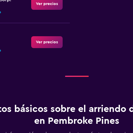
Ver precios
o
Ver precios
o
Ver precios
o
os básicos sobre el arriendo 
en Pembroke Pines
Ver precios
o