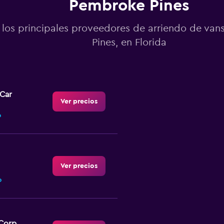
Pembroke Pines
 los principales proveedores de arriendo de va
Pines, en Florida
-Car
Ver precios
o
Ver precios
o
Corp.