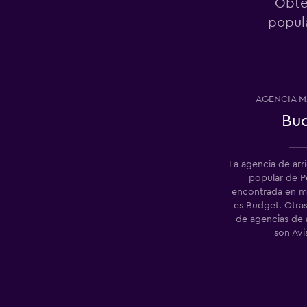
Obté
popula
Thrifty
3 puntos de arriend
AGENCIA M
Bu
La agencia de ar
popular de P
encontrada en 
es Budget. Otra
de agencias de 
son Avi