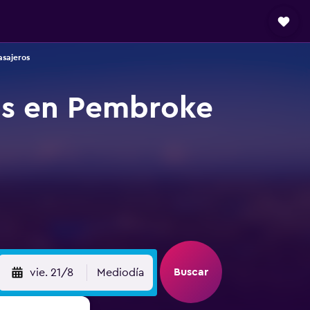
asajeros
ros en Pembroke
Buscar
vie. 21/8
Mediodía