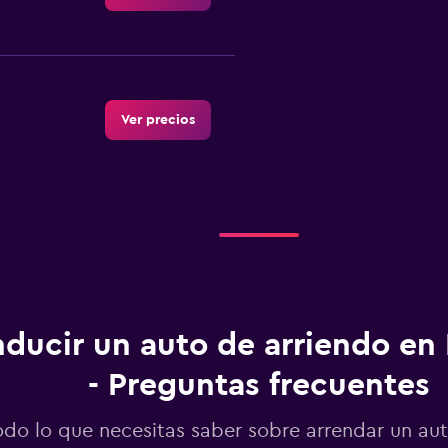
Ver precios
Ver precios
ducir un auto de arriendo en 
- Preguntas frecuentes
Ver precios
o
odo lo que necesitas saber sobre arrendar un au