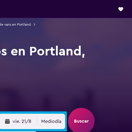
de vans en Portland
s en Portland,
Buscar
vie. 21/8
Mediodía