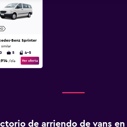
cedes-Benz Sprinter
 similar
0
5
4-5
.914
Ver oferta
/día
ctorio de arriendo de vans en