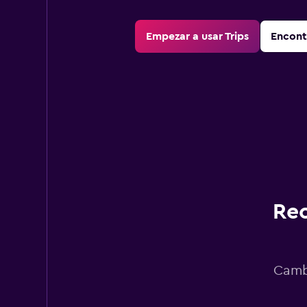
Empezar a usar Trips
Encont
Rec
Cambi