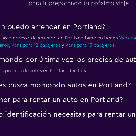
para ir preparando tu próximo viaje
Ver precios
an puedo arrendar en Portland?
o
 las empresas de arriendo en Portland también tienen
Vans pa
eros
,
Vans para 12 pasajeros
y
Vans para 15 pasajeros
.
Ver precios
ondo por última vez los precios de aut
o
los precios de autos en Portland fue hoy.
es busca momondo autos en Portland?
er para rentar un auto en Portland?
identificación necesitas para rentar un