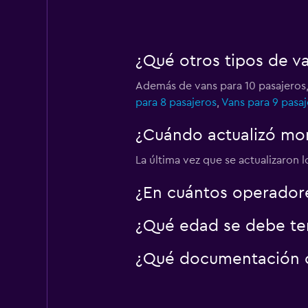
Hertz
¿Qué otros tipos de v
5 puntos de arriend
Además de vans para 10 pasajeros,
para 8 pasajeros
,
Vans para 9 pasaj
Zeeba Rent-A-Van
¿Cuándo actualizó mom
2 puntos de arriend
La última vez que se actualizaron 
¿En cuántos operador
¿Qué edad se debe ten
¿Qué documentación o 