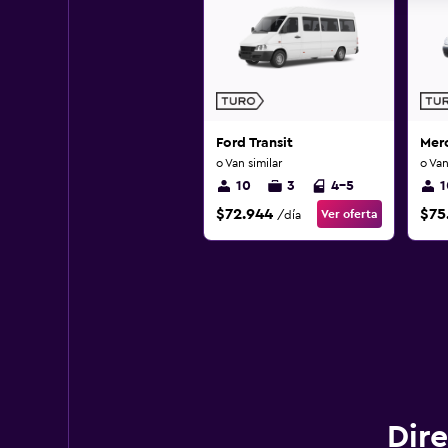
Ford Transit
Mer
o Van similar
o Van
10
3
4-5
1
$72.944
$75
Ver oferta
/día
Dire