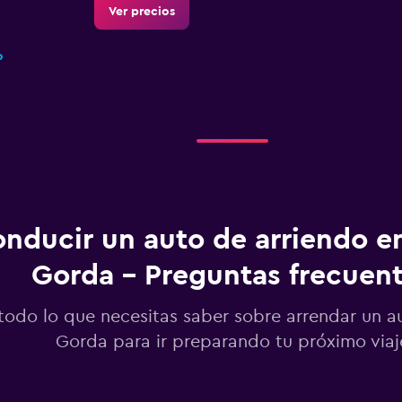
Ver precios
o
Ver precios
nducir un auto de arriendo e
Gorda - Preguntas frecuen
todo lo que necesitas saber sobre arrendar un a
Ver precios
Gorda para ir preparando tu próximo viaj