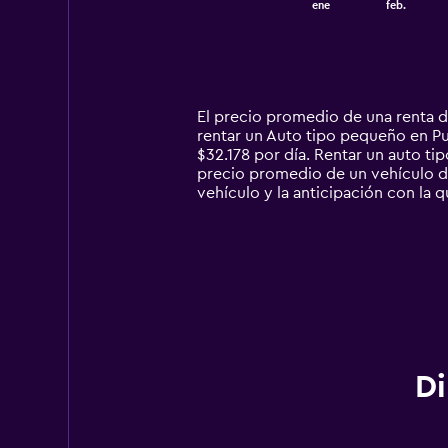
ene
feb.
of
X
interactive
axis
chart
displaying
categories.
Range:
14
El precio promedio de una renta 
categories.
rentar un Auto tipo pequeño en Pun
The
$32.178 por día. Rentar un auto 
chart
precio promedio de un vehículo de
has
vehículo y la anticipación con la q
1
Y
axis
displaying
values.
Range:
0
to
90000.
Di