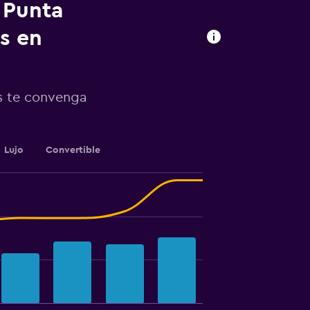
n Punta
s en
s te convenga
Lujo
Convertible