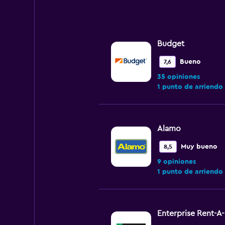
Budget
Bueno
7,6
35 opiniones
1 punto de arriendo
Alamo
Muy bueno
8,5
9 opiniones
1 punto de arriendo
Enterprise Rent-A