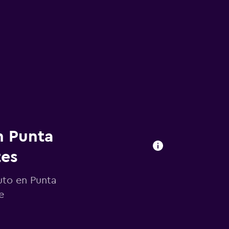
n Punta
tes
uto en Punta
e