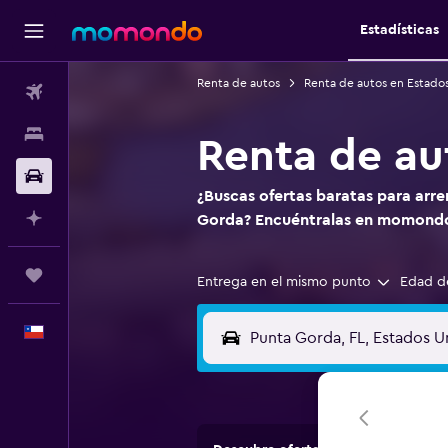
Estadísticas
Renta de autos
Renta de autos en Estado
Vuelos
Alojamientos
Renta de au
Autos
¿Buscas ofertas baratas para arr
Planifica con IA
Gorda? Encuéntralas en momond
Trips
Entrega en el mismo punto
Edad d
Español