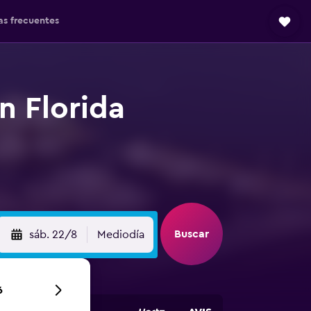
as frecuentes
n Florida
Buscar
sáb. 22/8
Mediodía
6