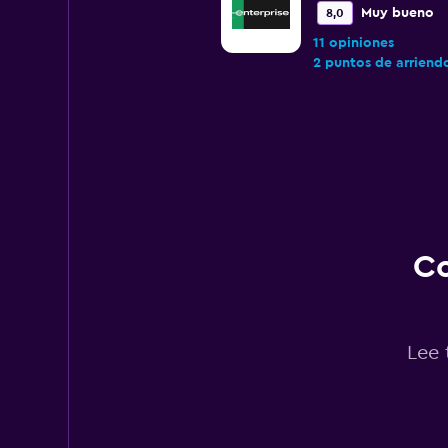
Muy bueno
8,0
11 opiniones
2 puntos de arriend
Hertz
Bueno
7,7
8 opiniones
1 punto de arriendo
Co
Payless
Lee 
Bueno
7,6
4 opiniones
1 punto de arriendo