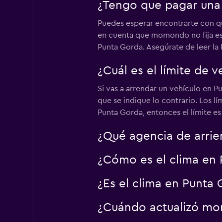
¿Tengo que pagar una 
Avis
Puedes esperar encontrarte con qu
en cuenta que momondo no fija est
Aceptable
5,9
Punta Gorda. Asegúrate de leer la 
1 opinión
1 punto de arriendo
¿Cuál es el límite de 
Si vas a arrendar un vehículo en P
que se indique lo contrario. Los l
Dollar
Punta Gorda, entonces el límite e
1 punto de arriendo
¿Qué agencia de arrie
¿Cómo es el clima en 
AutoEurope
¿Es el clima en Punta G
1 punto de arriendo
¿Cuándo actualizó mom