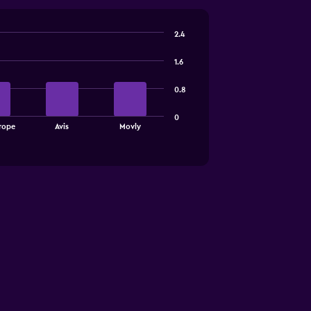
2.4
1.6
0.8
0
rope
Avis
Movly