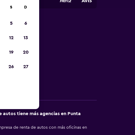
S
D
5
6
autos de
12
13
19
20
enta perfecto
26
27
Otra información
 autos tiene más agencias en Punta
empresa de renta de autos con más oficinas en