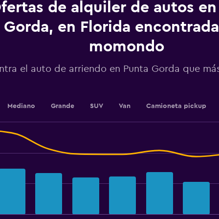
fertas de alquiler de autos e
Y
axis
displaying
Gorda, en Florida encontrada
values.
Range:
momondo
0
to
ntra el auto de arriendo en Punta Gorda que má
2.4.
Mediano
Grande
SUV
Van
Camioneta pickup