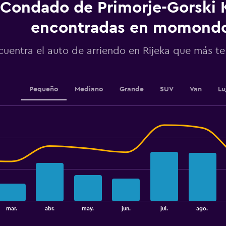
displaying
Condado de Primorje-Gorski 
values.
Range:
encontradas en momond
0
to
cuentra el auto de arriendo en Rijeka que más t
3.6.
Pequeño
Mediano
Grande
SUV
Van
Lu
mar.
abr.
may.
jun.
jul.
ago.