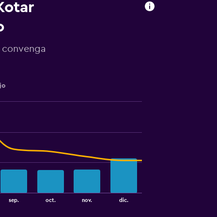
Kotar
o
e convenga
jo
sep.
oct.
nov.
dic.