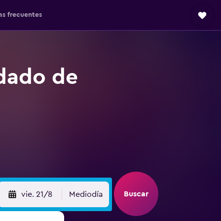
as frecuentes
ndado de
Buscar
vie. 21/8
Mediodía