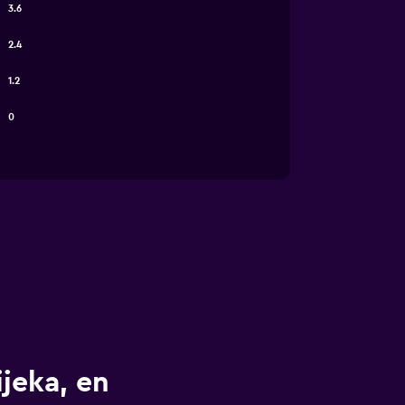
3.6
2.4
1.2
0
ijeka, en