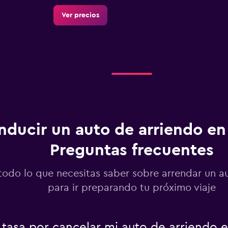
Ver precios
AR
Ver precios
o
ducir un auto de arriendo en 
Preguntas frecuentes
Ver precios
todo lo que necesitas saber sobre arrendar un au
para ir preparando tu próximo viaje
Ver precios
tasa por cancelar mi auto de arriendo e