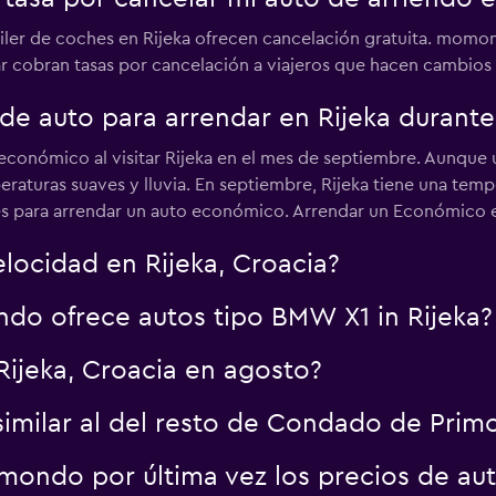
uiler de coches en Rijeka ofrecen cancelación gratuita. mom
r cobran tasas por cancelación a viajeros que hacen cambios de
Ver precios
 de auto para arrendar en Rijeka durant
onómico al visitar Rijeka en el mes de septiembre. Aunque
mperaturas suaves y lluvia. En septiembre, Rijeka tiene una t
es para arrendar un auto económico. Arrendar un Económico en
velocidad en Rijeka, Croacia?
ndo ofrece autos tipo BMW X1 in Rijeka?
Rijeka, Croacia en agosto?
 similar al del resto de Condado de Prim
ondo por última vez los precios de aut