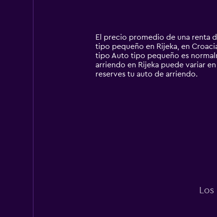
displaying
categories.
Range:
14
El precio promedio de una renta d
categories.
tipo pequeño en Rijeka, en Croacia
The
tipo Auto tipo pequeño es normal
chart
arriendo en Rijeka puede variar en 
has
reserves tu auto de arriendo.
1
Y
axis
displaying
values.
Range:
0
to
75000.
Los