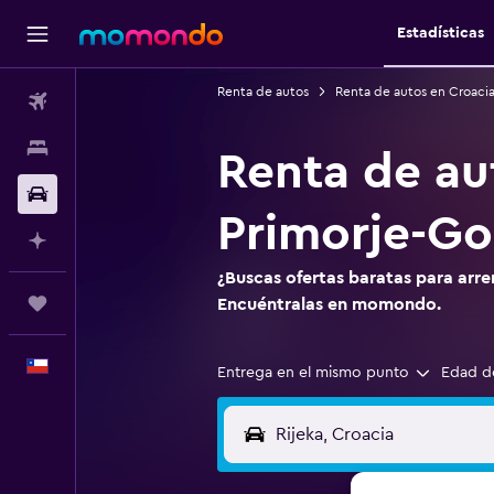
Estadísticas
Renta de autos
Renta de autos en Croaci
Vuelos
Alojamientos
Renta de au
Autos
Primorje-Go
Planifica con IA
¿Buscas ofertas baratas para arre
Trips
Encuéntralas en momondo.
Español
Entrega en el mismo punto
Edad d